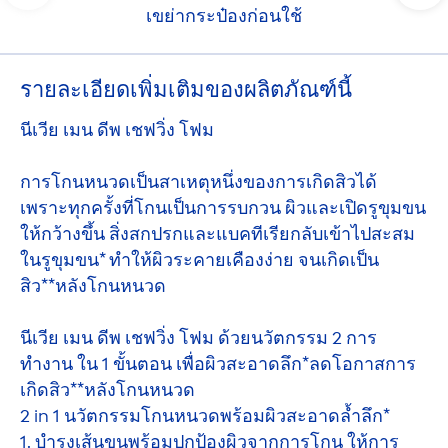
เขย่ากระป๋องก่อนใช้
รายละเอียดเพิ่มเติมของผลิตภัณฑ์นี้
นีเวีย เมน ดีพ เชฟวิ่ง โฟม
การโกนหนวดเป็นสาเหตุหนึ่งของการเกิดสิวได้
เพราะทุกครั้งที่โกนเป็นการรบกวน ผิวและเปิดรูขุมขน
ให้กว้างขึ้น สิ่งสกปรกและแบคทีเรียกลับเข้าไปสะสม
ในรูขุมขน* ทำให้ผิวระคายเคืองง่าย จนเกิดเป็น
สิว**หลังโกนหนวด
นีเวีย เมน ดีพ เชฟวิ่ง โฟม ด้วยนวัตกรรม 2 การ
ทำงาน ใน 1 ขั้นตอน เพื่อผิวสะอาดลึก*ลดโอกาสการ
เกิดสิว**หลังโกนหนวด
2 in 1 นวัตกรรมโกนหนวดพร้อมผิวสะอาดล้ำลึก*
1. บำรุงเส้นขนพร้อมปกป้องผิวจากการโกน ให้การ