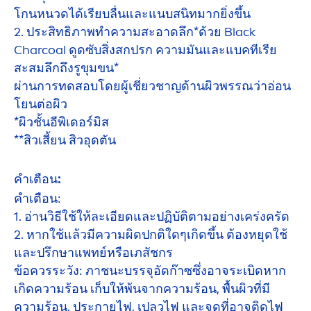
โกนหนวดได้เรียบลื่นและแนบสนิทมากยิ่งขึ้น
2. ประสิทธิภาพทำความสะอาดลึก*ด้วย
Black
Charcoal ดูดซับสิ่งสกปรก ความมันและแบคทีเรีย
สะสมลึกถึงรูขุมขน*
ผ่านการทดสอบโดยผู้เชี่ยวชาญด้านผิวพรรณว่าอ่อน
โยนต่อผิว
*ผิวชั้นอีพิเดอร์มิส
**สิวเสี้ยน สิวอุดตัน
คำเตือน:
คำเตือน:
1. อ่านวิธีใช้ให้ละเอียดและปฏิบัติตามอย่างเคร่งครัด
2. หากใช้แล้วมีความผิดปกติใดๆเกิดขึ้น ต้องหยุดใช้
และปรึกษาแพทย์หรือเภสัชกร
ข้อควรระวัง: ภาชนะบรรจุอัดก๊าซซึ่งอาจระเบิดหาก
เกิดความร้อน เก็บให้พ้นจากความร้อน, พื้นผิวที่มี
ความร้อน, ประกายไฟ, เปลวไฟ และจุดที่อาจติดไฟ