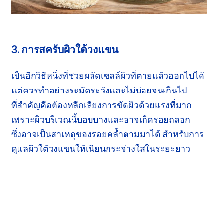
3. การสครับผิวใต้วงแขน
เป็นอีกวิธีหนึ่งที่ช่วยผลัดเซลล์ผิวที่ตายแล้วออกไปได้
แต่ควรทำอย่าง
ระมัดระวัง
และ
ไม่บ่อย
จนเกินไป
ที่สำคัญ
คือต้อง
หลีกเลี่ยง
การขัดผิวด้วยแรงที่มาก
เพราะผิวบริเวณนี้
บอบบาง
และอาจเกิด
รอยถลอก
ซึ่งอาจ
เป็นสาเหตุของ
รอยคล้ำ
ตามมาได้ สำหรับการ
ดูแลผิว
ใต้วงแขน
ให้เนียน
กระจ่างใส
ในระยะยาว