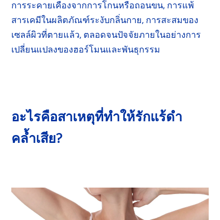
การระคายเคือง
จากการโกนหรือ
ถอนขน,
การแพ้
สารเคมี
ในผลิตภัณฑ์
ระงับกลิ่นกาย,
การสะสม
ของ
เซลล์ผิวที่ตายแล้ว, ตลอดจนปัจจัย
ภายใน
อย่างการ
เปลี่ยนแปลง
ของ
ฮอร์โมน
และ
พันธุกรรม
อะไรคือสาเหตุที่ทำให้
รักแร้ดำ
คล้ำเสีย?