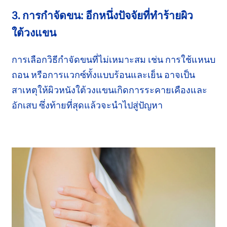
3. การกำจัดขน: อีกหนึ่งปัจจัย
ที่ทำร้ายผิว
ใต้วงแขน
การเลือกวิธีกำจัดขนที่ไม่เหมาะสม เช่น การใช้แหนบ
ถอน หรือการแวกซ์ทั้งแบบร้อน
และเย็น
อาจเป็น
สาเหตุให้ผิวหนัง
ใต้วงแขน
เกิดการ
ระคายเคือง
และ
อักเสบ
ซึ่งท้ายที่สุด
แล้วจะนำไปสู่ปัญหา