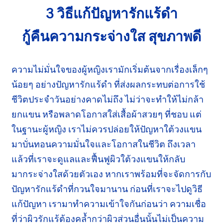
3 วิธีแก้ปัญหารักแร้ดำ
กู้คืนความกระจ่างใส
สุขภาพดี
ความไม่มั่นใจของผู้หญิงเรามักเริ่มต้นจากเรื่องเล็กๆ
น้อยๆ อย่างปัญหา
รักแร้ดำ
ที่ส่งผลกระทบต่อการใช้
ชีวิต
ประจำวัน
อย่างคาดไม่ถึง ไม่ว่าจะทำให้ไม่กล้า
ยกแขน
หรือพลาดโอกาสใส่เสื้อผ้า
สวยๆ
ที่ชอบ แต่
ในฐานะผู้หญิง เราไม่ควรปล่อยให้ปัญหาใต้วงแขน
มา
บั่นทอน
ความมั่นใจ
และโอกาสในชีวิต ถึงเวลา
แล้วที่เราจะดูแลและฟื้นฟูผิวใต้วงแขนให้กลับ
มา
กระจ่างใส
ด้วยตัวเอง หากเราพร้อมที่จะจัดการกับ
ปัญหา
รักแร้ดำ
ที่กวนใจมานาน ก่อนที่เราจะไปดูวิธี
แก้ปัญหา เรามาทำความเข้าใจกันก่อนว่า ความเชื่อ
ที่ว่าผิว
รักแร้
ต้องคล้ำกว่าผิวส่วนอื่นนั้นไม่เป็นความ