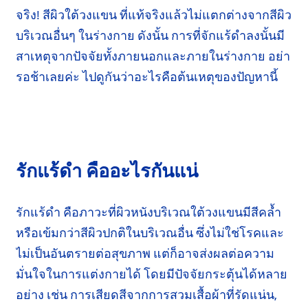
จริง! สีผิวใต้
วงแขน
ที่แท้จริงแล้วไม่แตกต่างจากสีผิว
บริเวณอื่นๆ
ในร่างกาย
ดังนั้น การที่
จักแร้ดำ
ลงนั้นมี
สาเหตุจาก
ปัจจัย
ทั้ง
ภายนอก
และ
ภายใน
ร่างกาย อย่า
รอช้าเลยค่ะ ไปดูกันว่าอะไรคือต้นเหตุของปัญหานี้
รักแร้ดำ คืออะไรกันแน่
รักแร้ดำ คือภาวะที่ผิวหนังบริเวณใต้วงแขนมีสีคล้ำ
หรือเข้มกว่าสีผิวปกติในบริเวณอื่น ซึ่งไม่ใช่โรคและ
ไม่เป็นอันตราย
ต่อสุขภาพ แต่ก็อาจส่งผลต่อความ
มั่นใจในการแต่งกายได้ โดยมีปัจจัย
กระตุ้น
ได้หลาย
อย่าง เช่น
การเสียดสี
จากการสวมเสื้อผ้าที่
รัดแน่น,