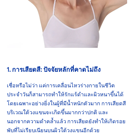
1. การเสียดสี: ปัจจัยหลักที่คาดไม่ถึง
เชื่อหรือไม่ว่า แค่การเคลื่อนไหวร่างกายในชีวิต
ประจำวัน
ก็สามารถทำให้
รักแร้ดำ
และผิวหนาขึ้นได้
โดยเฉพาะอย่างยิ่ง
ในผู้ที่มีน้ำหนักตัวมาก
การเสียดสี
บริเวณใต้
วงแขน
จะเกิดขึ้นมากกว่า
ปกติ
และ
นอกจากความ
ดำคล้ำแล้ว
การเสียดยังทำให้เกิดรอย
พับที่ไม่
เรียบเนียน
บนผิวใต้วงแขนอีกด้วย