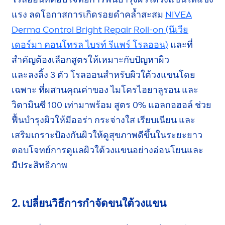
แรง ลดโอกาสการเกิด
รอยดำคล้ำ
สะสม
NIVEA
Derma Control Bright
Repair
Roll-on
(นีเวีย
เดอร์มา
คอนโทรล
ไบรท์ รีแพร์ โรลออน)
และที่
สำคัญต้องเลือกสูตรให้เหมาะกับปัญหาผิว
และลงลิ้ง 3 ตัว
โรลออนสำหรับผิวใต้วงแขนโดย
เฉพาะ ที่ผสานคุณค่าของ
ไมโครไฮยาลูรอน
และ
วิตามินซี 100 เท่า
มาพร้อม
สูตร 0% แอลกอฮอล์
ช่วย
ฟื้นบำรุงผิวให้มี
ออร่า
กระจ่างใส
เรียบเนียน และ
เสริมเกราะป้องกันผิวให้ดูสุขภาพดีขึ้นใน
ระยะยาว
ตอบโจทย์
การดูแลผิว
ใต้วงแขน
อย่างอ่อนโยนและ
มีประสิทธิภาพ
2. เปลี่ยนวิธีการกำจัดขนใต้วงแขน