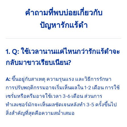
คำถามที่พบบ่อย
เกี่ยวกับ
ปัญหารักแร้ดำ
1. Q: ใช้เวลานานแค่ไหนกว่า
รักแร้ดำ
จะ
กลับมาขาว
เรียบเนียน?
A:
ขึ้นอยู่กับสาเหตุ ความรุนแรง และวิธีการรักษา
การปรับ
พฤติกรรม
อาจเริ่ม
เห็นผล
ใน
1-2 เดือน
การใช้
เซรั่ม
หรือครีมอาจใช้เวลา
3-6 เดือน
ส่วนการ
ทำ
เลเซอร์
มักจะเห็นผล
ชัดเจนหลังทำ
3-5 ครั้งขึ้นไป
สิ่งสำคัญ
ที่สุดคือ
ความสม่ำเสมอ