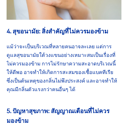
4. สุขอนามัย: สิ่งสำคัญที่ไม่ควร
มองข้าม
แม้ว่าจะเป็นบริเวณที่หลายคนอาจละเลย แต่การ
ดูแล
สุขอนามัย
ใต้วงแขน
อย่างเหมาะสม
เป็นเรื่องที่
ไม่ควร
มองข้าม การไม่รักษาความสะอาดบริเวณนี้
ให้ดีพอ
อาจทำให้
เกิดการสะสมของ
เชื้อแบคทีเรีย
ซึ่งเป็นต้นเหตุ
ของกลิ่น
ไม่พึงประสงค์
และอาจ
ทำให้
คุณมีกลิ่นตัวแรงกว่า
คนอื่นๆ
ได้
5. ปัญหาสุขภาพ: สัญญาณเตือนที่ไม่ควร
มองข้าม