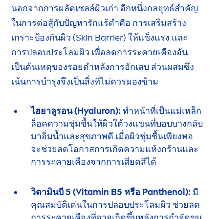
นอกจากการผลัดเซลล์ผิวเก่า อีกหนึ่งกลยุทธ์สำคัญ
ในการต่อสู้กับปัญหา
รักแร้ดำ
คือ การเสริมสร้าง
เกราะป้องกันผิว (
Skin
Barrier) ให้แข็งแรง และ
การปลอบประโลมผิว
เพื่อลดการ
ระคายเคือง
อัน
เป็นต้นเหตุของ
รอยดำ
หลังการอักเสบ
ส่วนผสม
ซึ่ง
เน้น
การบำรุง
จึงเป็นสิ่งที่ไม่ควรมองข้าม
ไฮยาลูรอน (
Hyaluron
):
ทำหน้าที่เป็นแม่เหล็ก
ล็อคความชุ่มชื้นให้ผิว
ใต้วงแขน
ที่บอบบางกลับ
มาอิ่มน้ำและ
สุขภาพดี
เมื่อผิวชุ่มชื้นเพียงพอ
จะช่วย
ลดโอกาสการเกิดความ
แห้งกร้าน
และ
การระคายเคือง
จากการเสียดสีได้
วิตามินบี 5 (
Vitamin
B5 หรือ Panthenol):
มี
คุณสมบัติเด่นในการ
ปลอบประโลมผิว
ช่วยลด
การ
ระคายเคือง
ที่อาจเกิดขึ้นหลังการ
กำจัดขน