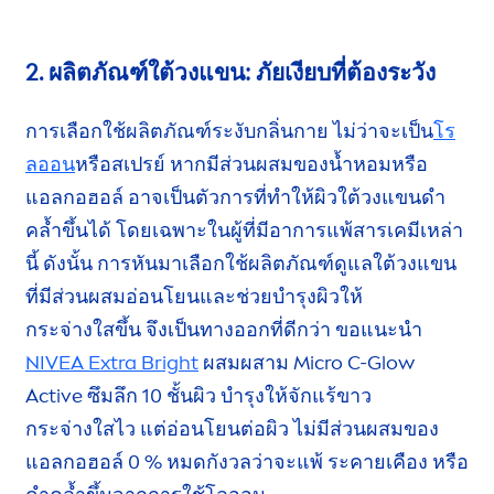
2. ผลิตภัณฑ์ใต้วงแขน: ภัยเงียบ
ที่ต้องระวัง
การเลือกใช้ผลิตภัณฑ์ระงับกลิ่นกาย ไม่ว่าจะเป็น
โร
ลออน
หรือสเปรย์ หากมี
ส่วนผสม
ของน้ำหอมหรือ
แอลกอฮอล์
อาจเป็นตัวการที่ทำให้ผิวใต้วงแขนดำ
คล้ำขึ้นได้
โดยเฉพาะ
ในผู้ที่มีอาการแพ้
สารเคมี
เหล่า
นี้ ดังนั้น การหันมาเลือกใช้
ผลิตภัณฑ์
ดูแล
ใต้วงแขน
ที่มี
ส่วนผสม
อ่อนโยนและช่วยบำรุงผิวให้
กระจ่างใสขึ้น
จึงเป็นทางออกที่ดีกว่า
ขอแนะนำ
NIVEA
Extra Bright
ผสมผสาม Micro C-Glow
Active
ซึมลึก
10 ชั้นผิว
บำรุงให้
จักแร้ขาว
กระจ่างใสไว
แต่อ่อนโยน
ต่อผิว ไม่มี
ส่วนผสม
ของ
แอลกอฮอล์ 0 %
หมดกังวลว่าจะแพ้
ระคายเคือง
หรือ