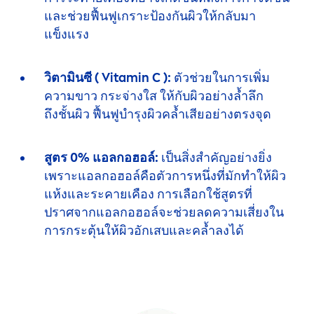
และช่วย
ฟื้นฟู
เกราะป้องกันผิวให้กลับมา
แข็งแรง
วิตามินซี (
Vitamin
C ):
ตัวช่วยในการเพิ่ม
ความขาว
กระจ่างใส
ให้กับผิว
อย่างล้ำลึก
ถึงชั้นผิว
ฟื้นฟู
บำรุงผิวคล้ำเสียอย่างตรงจุด
สูตร 0% แอลกอฮอล์:
เป็นสิ่งสำคัญอย่างยิ่ง
เพราะแอลกอฮอล์
คือตัวการหนึ่ง
ที่มัก
ทำให้ผิว
แห้งและ
ระคายเคือง
การเลือกใช้สูตรที่
ปราศจาก
แอลกอฮอล์
จะช่วยลดความเสี่ยงใน
การ
กระตุ้น
ให้ผิว
อักเสบ
และคล้ำลงได้