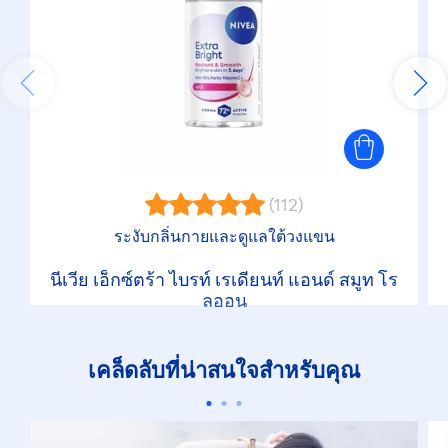
(112)
ระงับกลิ่นกายและดูแลใต้วงแขน
นีเวีย เอ็กซ์ตร้า ไบรท์ เรเดียนท์ แอนด์ สมูท โร
ลออน
เคล็ดลับที่น่าสนใจสำหรับคุณ