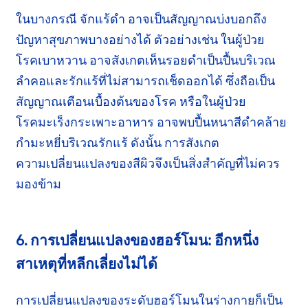
ในบางกรณี จักแร้ดำ อาจเป็นสัญญาณบ่งบอกถึง
ปัญหาสุขภาพบางอย่างได้ ตัวอย่างเช่น ในผู้ป่วย
โรคเบาหวาน
อาจสังเกตเห็น
รอยดำ
เป็นปื้นบริเวณ
ลำคอ
และ
รักแร้
ที่ไม่สามารถ
เช็ดออกได้ ซึ่งถือเป็น
สัญญาณเตือนเบื้องต้นของโรค หรือในผู้ป่วย
โรคมะเร็ง
กระเพาะอาหาร
อาจพบปื้นหนาสีดำคล้าย
กำมะหยี่
บริเวณ
รักแร้
ดังนั้น การสังเกต
ความเปลี่ยนแปลง
ของสีผิวจึงเป็นสิ่งสำคัญที่ไม่ควร
มองข้าม
6. การเปลี่ยนแปลงของฮอร์โมน: อีกหนึ่ง
สาเหตุ
ที่หลีกเลี่ยงไม่ได้
การเปลี่ยนแปลงของระดับฮอร์โมนในร่างกายก็เป็น