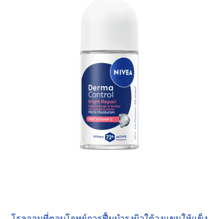
โรลออนที่ตอบโจทย์การฟื้นบำรุงผิวใต้วงแขนให้แข็ง