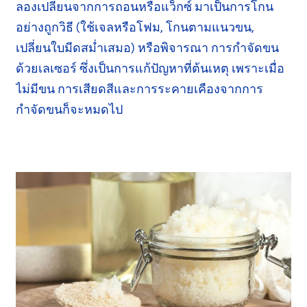
ลองเปลี่ยนจากการถอนหรือแว็กซ์ มาเป็นการโกน
อย่างถูกวิธี
(ใช้เจลหรือโฟม,
โกนตามแนวขน,
เปลี่ยนใบมีด
สม่ำเสมอ)
หรือพิจารณา การกำจัดขน
ด้วย
เลเซอร์
ซึ่งเป็นการ
แก้ปัญหา
ที่ต้นเหตุ เพราะเมื่อ
ไม่มีขน
การเสียดสี
และ
การระคายเคือง
จากการ
กำจัดขนก็จะหมดไป