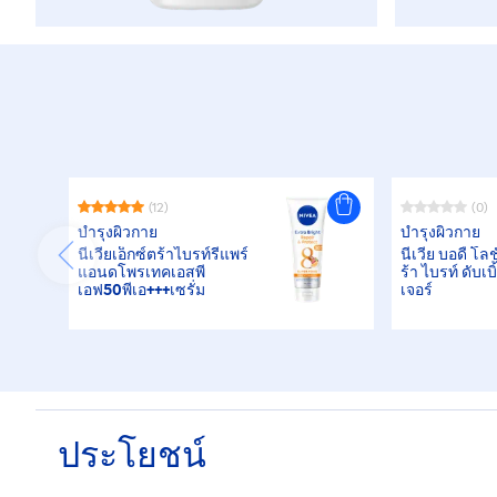
(12)
(0)
บำรุงผิวกาย
บำรุงผิวกาย
นีเวียเอ็กซ์ตร้าไบรท์รีแพร์
นีเวีย บอดี้ โลช
แอนดโพรเทคเอสพี
ร้า ไบรท์ ดับเบ
เอฟ50พีเอ+++เซรั่ม
เจอร์
ประโยชน์