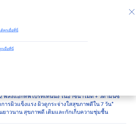
กลับไปด้านบน
ด้ทุกเมื่อที่นี่
กเมื่อที่นี่
เบิ้ล มอยส์เจอร์
ร้า ไบรท์ ดับเบิ้ล มอยส์เจอร์ ผลิตภัณฑ์บำรุงผิวกาย ไน
 พลังแอ็กทีฟไบรท์เทนนิ่ง ไนอาซีนาไมด์ + วิตามินซี
ราการผิวแข็งแรง ผิวดูกระจ่างใสสุขภาพดีใน 7 วัน*
งผิวชุ่มชื้นยาวนาน สุขภาพดี เติมและกักเก็บความชุ่มชื้น