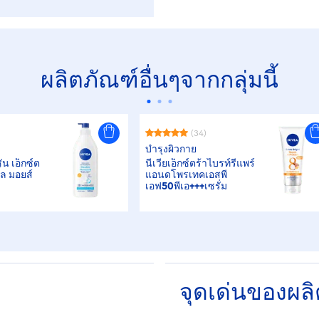
ผลิตภัณฑ์อื่นๆจากกลุ่มนี้
(34)
บำรุงผิวกาย
ั่น เอ็กซ์ต
นีเวียเอ็กซ์ตร้าไบรท์รีแพร์
ิ้ล มอยส์
แอนดโพรเทคเอสพี
เอฟ50พีเอ+++เซรั่ม
จุดเด่นของผล