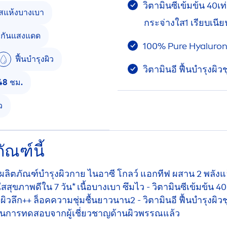
วิตามินซีเข้มข้น 40เ
ัสแห้งบางเบา
กระจ่างใส1 เรียบเนีย
งกันแสงแดด
100%
Pure
Hyaluro
ฟื้นบำรุงผิว
วิตามินอี ฟื้นบำรุงผิว
 48 ชม.
ว
ัณฑ์นี้
เจอร์ ผลิตภัณฑ์บำรุงผิวกาย ไนอาซี โกลว์ แอกทีฟ ผสาน 2 พลังแ
สสุขภาพดีใน 7 วัน* เนื้อบางเบา ซึมไว - วิตามินซีเข้มข้น 
ผิวลึก++ ล็อคความชุ่มชื้นยาวนาน2 - วิตามินอี ฟื้นบำรุงผิว
์ ผ่านการทดสอบจากผู้เชี่ยวชาญด้านผิวพรรณแล้ว