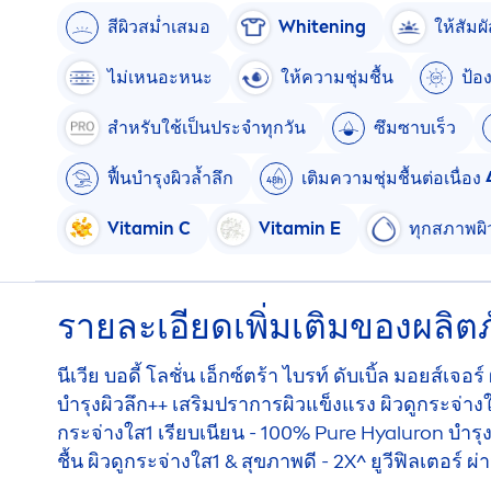
สีผิวสม่ำเสมอ
White
ning
ให้สัมผ
ไม่เหนอะหนะ
ให้ความชุ่มชื้น
ป้อ
สำหรับใช้เป็นประจำทุกวัน
ซึมซาบเร็ว
ฟื้นบำรุงผิวล้ำลึก
เติมความชุ่มชื้นต่อเนื่อง
Vitamin
C
Vitamin
E
ทุกสภาพผิ
รายละเอียดเพิ่มเติมของผลิตภ
นีเวีย บอดี้ โลชั่น เอ็กซ์ตร้า ไบรท์ ดับเบิ้ล มอยส์
บำรุงผิวลึก++ เสริมปราการผิวแข็งแรง ผิวดูกระจ่างใ
กระจ่างใส1 เรียบเนียน - 100%
Pure
Hyaluron
บำรุง
ชื้น ผิวดูกระจ่างใส1 & สุขภาพดี - 2X^ ยูวีฟิลเตอร