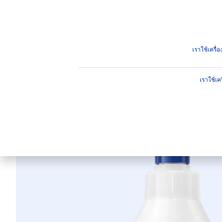
ผลิตภัณฑ์
คำแนะนำ
ไฮไ
ผลิตภัณฑ์
ผิวกาย
บำรุงผิวกาย
โลชั่นและน้ำนม
นี
เราใช้เครื
เราใช้เค
นีเวีย บอดี้ โล