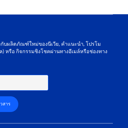
ยวกับผลิตภัณฑ์ใหม่ของนีเวีย, คำแนะนำ, โปรโม
ัล) หรือ กิจกรรมชิงโชคผ่านทางอีเมล์หรือช่องทาง
าวสาร