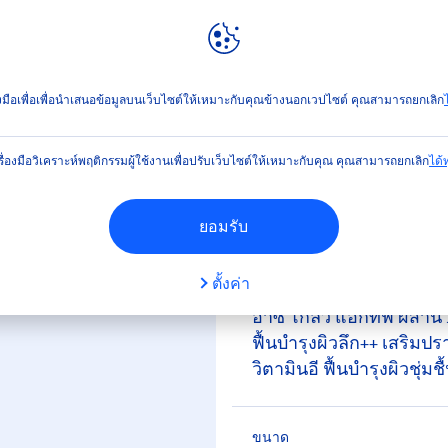
ลท์
NIVEA
WORLD
เวีย บอดี้ โลชั่น เอ็กซ์ตร้า ไบรท์ ดับเบิ้ล มอยส์เจอร์
่องมือเพื่อเพื่อนำเสนอข้อมูลบนเว็บไซต์ให้เหมาะกับคุณข้างนอกเวปไซต์ คุณสามารถยกเลิก
ไ
(0)
รื่องมือวิเคราะห์พฤติกรรมผู้ใช้งานเพื่อปรับเว็บไซต์ให้เหมาะกับคุณ คุณสามารถยกเลิก
ได้ทุ
ชั่น เอ็กซ์ตร้า ไบรท์ ดับ
ยอมรับ
ตั้งค่า
นีเวีย บอดี้ โลชั่น เอ็กซ์ต
อาซี โกลว์ แอกทีฟ ผสาน 2
ฟื้นบำรุงผิวลึก++ เสริมป
วิตามินอี ฟื้นบำรุ
ขนาด