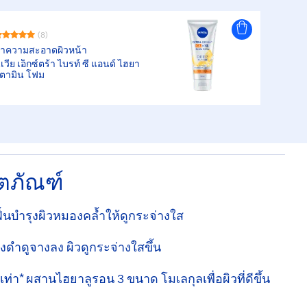
(8)
ำความสะอาดผิวหน้า
ีเวีย เอ็กซ์ตร้า ไบรท์ ซี แอนด์ ไฮยา
ิตามิน โฟม
ิตภัณฑ์
ฟื้นบำรุงผิวหมองคล้ำให้ดูกระจ่างใส
ด่างดำดูจางลง ผิวดูกระจ่างใสขึ้น
เท่า* ผสานไฮยาลูรอน 3 ขนาด โมเลกุลเพื่อผิวที่ดีขึ้น