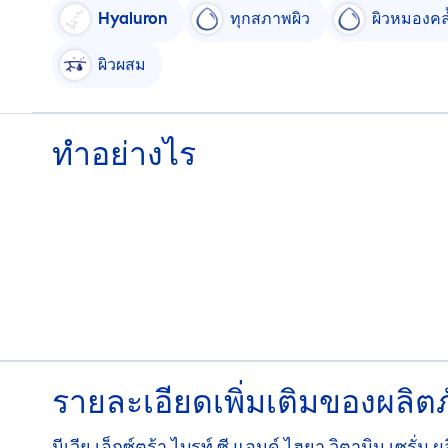
Hyaluron
ทุกสภาพผิว
ผิวหมองคล
ผิวผสม
ทําอย่างไร
รายละเอียดเพิ่มเติมของผลิตภ
นีเวีย เอ็กซ์ตร้า ไบรท์ ซี แอนด์ ไฮยา วิตามิน เซรั่ม