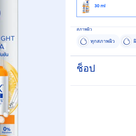
30 ml
สภาพผิว
ทุกสภาพผิว
ผ
ช็อป