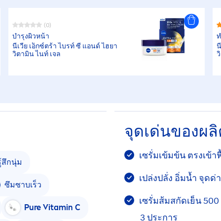
(0)
บำรุงผิวหน้า
ท
นีเวีย เอ็กซ์ตร้า ไบรท์ ซี แอนด์ ไฮยา
น
วิตามิน ไนท์ เจล
ว
จุดเด่นของผล
เซรั่มเข้มข้น ตรงเข้า
ู้สึกนุ่ม
เปล่งปลั่ง อิ่มน้ำ จุด
ซึมซาบเร็ว
เซรั่มส้มสกัดเย็น 500 
Pure
Vitamin
C
3 ประการ