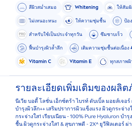
สีผิวสม่ำเสมอ
White
ning
ให้สัมผ
ไม่เหนอะหนะ
ให้ความชุ่มชื้น
ป้อ
สำหรับใช้เป็นประจำทุกวัน
ซึมซาบเร็ว
ฟื้นบำรุงผิวล้ำลึก
เติมความชุ่มชื้นต่อเนื่อง
Vitamin
C
Vitamin
E
ทุกสภาพผิ
รายละเอียดเพิ่มเติมของผลิตภ
นีเวีย บอดี้ โลชั่น เอ็กซ์ตร้า ไบรท์ ดับเบิ้ล มอยส์
บำรุงผิวลึก++ เสริมปราการผิวแข็งแรง ผิวดูกระจ่างใ
กระจ่างใส1 เรียบเนียน - 100%
Pure
Hyaluron
บำรุง
ชื้น ผิวดูกระจ่างใส1 & สุขภาพดี - 2X^ ยูวีฟิลเตอร