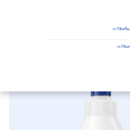
ผลิตภัณฑ์
คำแนะนำ
ไฮไ
ผลิตภัณฑ์
ผิวกาย
บำรุงผิวกาย
โลชั่นและน้ำนม
นี
เราใช้เครื
เราใช้เค
นีเวีย บอดี้ โล