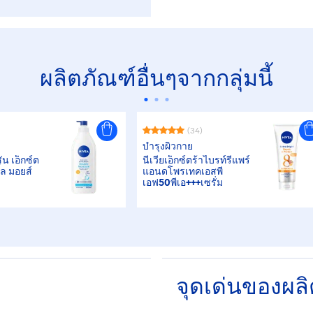
ผลิตภัณฑ์อื่นๆจากกลุ่มนี้
(34)
บำรุงผิวกาย
ั่น เอ็กซ์ต
นีเวียเอ็กซ์ตร้าไบรท์รีแพร์
ิ้ล มอยส์
แอนดโพรเทคเอสพี
เอฟ50พีเอ+++เซรั่ม
จุดเด่นของผล