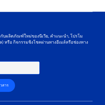
ยวกับผลิตภัณฑ์ใหม่ของนีเวีย, คำแนะนำ, โปรโม
ัล) หรือ กิจกรรมชิงโชคผ่านทางอีเมล์หรือช่องทาง
าวสาร