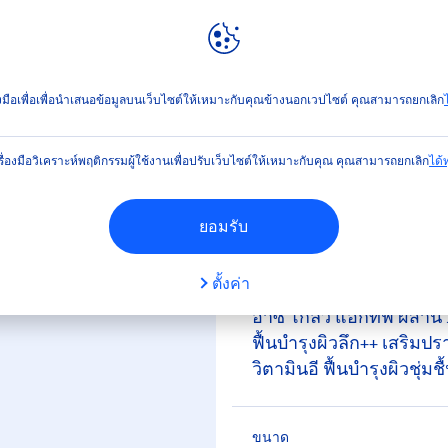
ลท์
NIVEA
WORLD
เวีย บอดี้ โลชั่น เอ็กซ์ตร้า ไบรท์ ดับเบิ้ล มอยส์เจอร์
่องมือเพื่อเพื่อนำเสนอข้อมูลบนเว็บไซต์ให้เหมาะกับคุณข้างนอกเวปไซต์ คุณสามารถยกเลิก
ไ
(0)
รื่องมือวิเคราะห์พฤติกรรมผู้ใช้งานเพื่อปรับเว็บไซต์ให้เหมาะกับคุณ คุณสามารถยกเลิก
ได้ทุ
ชั่น เอ็กซ์ตร้า ไบรท์ ดับ
ยอมรับ
ตั้งค่า
นีเวีย บอดี้ โลชั่น เอ็กซ์ต
อาซี โกลว์ แอกทีฟ ผสาน 2
ฟื้นบำรุงผิวลึก++ เสริมป
วิตามินอี ฟื้นบำรุ
ขนาด