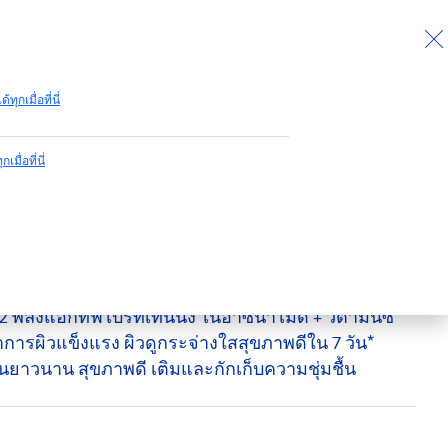
กลับไปด้านบน
ด้ทุกเมื่อที่นี่
กเมื่อที่นี่
เบิ้ล มอยส์เจอร์
ร้า ไบรท์ ดับเบิ้ล มอยส์เจอร์ ผลิตภัณฑ์บำรุงผิวกาย ไน
 พลังแอ็กทีฟไบรท์เทนนิ่ง ไนอาซีนาไมด์ + วิตามินซี
ราการผิวแข็งแรง ผิวดูกระจ่างใสสุขภาพดีใน 7 วัน*
งผิวชุ่มชื้นยาวนาน สุขภาพดี เติมและกักเก็บความชุ่มชื้น