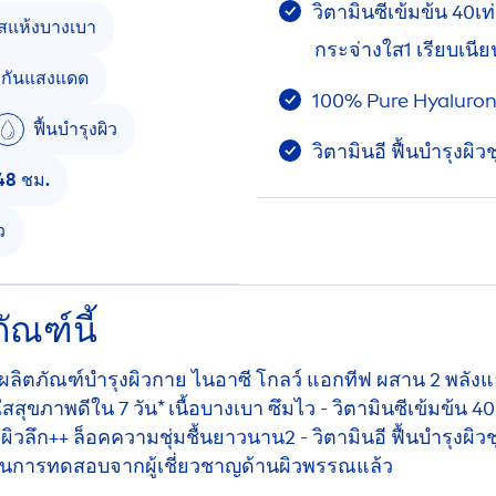
วิตามินซีเข้มข้น 40เ
ัสแห้งบางเบา
กระจ่างใส1 เรียบเนีย
งกันแสงแดด
100%
Pure
Hyaluro
ฟื้นบำรุงผิว
วิตามินอี ฟื้นบำรุงผิว
 48 ชม.
ว
ัณฑ์นี้
เจอร์ ผลิตภัณฑ์บำรุงผิวกาย ไนอาซี โกลว์ แอกทีฟ ผสาน 2 พลังแ
สสุขภาพดีใน 7 วัน* เนื้อบางเบา ซึมไว - วิตามินซีเข้มข้น 
ผิวลึก++ ล็อคความชุ่มชื้นยาวนาน2 - วิตามินอี ฟื้นบำรุงผิว
์ ผ่านการทดสอบจากผู้เชี่ยวชาญด้านผิวพรรณแล้ว