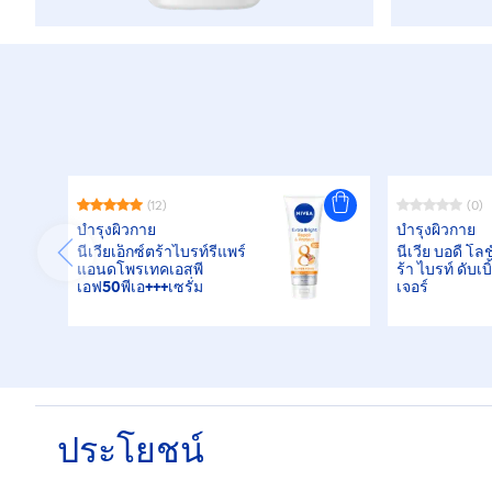
(12)
(0)
บำรุงผิวกาย
บำรุงผิวกาย
นีเวียเอ็กซ์ตร้าไบรท์รีแพร์
นีเวีย บอดี้ โลช
แอนดโพรเทคเอสพี
ร้า ไบรท์ ดับเบ
เอฟ50พีเอ+++เซรั่ม
เจอร์
ประโยชน์