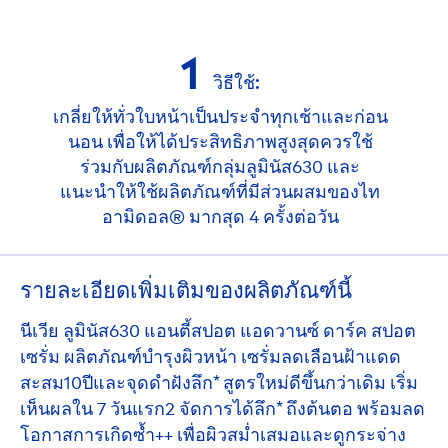
1
วิธีใช้:
เกลี่ยให้ทั่วใบหน้าเป็นประจำทุกเช้าและก่อน
นอน เพื่อให้ได้ประสิทธิภาพสูงสุดควรใช้
ร่วมกับผลิตภัณฑ์กลุ่มลูมินัส630 และ
แนะนำให้ใช้ผลิตภัณฑ์ที่มีส่วนผสมของไท
อามิดอล® มากสุด 4 ครั้งต่อวัน
รายละเอียดเพิ่มเติมของผลิตภัณฑ์นี้
นีเวีย ลูมินัส630 แอนตี้สปอต แอดวานซ์ ดาร์ค สปอต
เซรั่ม ผลิตภัณฑ์บำรุงผิวหน้า เซรั่มลดเลือนฝ้าแดด
สะสม10ปีและจุดดำฝังลึก* สูตรใหม่ดีขึ้นกว่าเดิม เริ่ม
เห็นผลใน 7 วันแรก2 จัดการได้ลึก* ถึงต้นตอ พร้อมลด
โอกาสการเกิดซ้ำ++ เพื่อผิวสม่ำเสมอและดูกระจ่าง