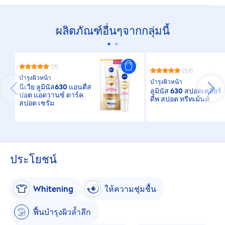
ผลิตภัณฑ์อื่นๆจากกลุ่มนี้
(7)
(57)
บำรุงผิวหน้า
บำรุงผิวหน้า
นีเวีย ลูมินัส630 แอนตี้ส
ลูมินัส 630 สปอตเคลียร์
ปอต แอดวานซ์ ดาร์ค
ดีพ สปอต ทรีทเม้นท์
สปอต เซรั่ม
ประโยชน์
White
ning
ให้ความชุ่มชื้น
ฟื้นบำรุงผิวล้ำลึก