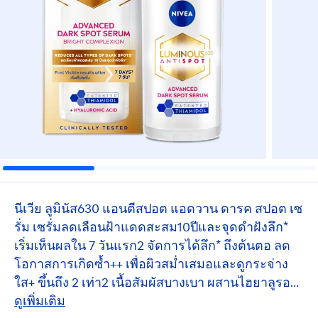
นีเวีย ลูมินัส630 แอนตีสปอต แอดวาน ดารค สปอต เซ
รั่ม เซรั่มลดเลือนฝ้าแดดสะสม10ปีและจุดดำฝังลึก*
เริ่มเห็นผลใน 7 วันแรก2 จัดการได้ลึก* ถึงต้นตอ ลด
โอกาสการเกิดซ้ำ++ เพื่อผิวสม่ำเสมอและดูกระจ่าง
ใส+ ขึ้นถึง 2 เท่า2 เนื้อสัมผัสบางเบา ผสานไฮยาลูรอ
นิค แอซิด เติมความชุ่มชื้นให้ผิว เพื่อผิวกระจ่างใส+
ดูเพิ่มเติม