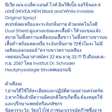
นีเวีย เมน แบล็ค แอนด์ ไวท์ อินวิซิเบิ้ล ออริจินอล ส
เปรย์ (
NIVEA
MEN
Black
and
White
Invisible
Original
Spray)
สเปรย์ลดเหงื่อและระงับกลิ่นกาย ด้วยเทคโนโลยี
Dual Shield ดูแลวงแขนและเสื้อผ้า ให้วงแขนแห้ง
สบาย ไม่ทิ้งคราบเหลืองบนเสื้อขาว ไม่ทิ้งคราบขาวบน
เสื้อดำ พร้อมลดเหงื่อ ระงับกลิ่นกาย 72ชั่วโมง+ ไม่มี
เอทิลแอลกอฮอล์ *คราบขาวคราบเหลือง
+ทดสอบในอาสาสมัคร 22 คน อายุ 32-71 ปี เดือนส.ค.-
ก.ย. 2567 โดย Institut Dr. Schrader
Hautphysiologie ประเทศเยอรมนี
คำเตือน:
1.อ่านวิธีใช้ให้ละเอียดและปฏิบัติตามอย่างเคร่งครัด
2.หากใช้แล้วมีความผิดปกติใดๆเกิดขึ้น ต้องหยุดใช้
และปรึกษาแพทย์หรือเภสัชกร
ข้อควรระวัง: วัตถุไวไฟ ภาชนะบรรจุอัดก๊าซซึ่งอาจ