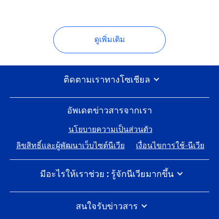
ดูเพิ่มเติม
ติดตามเราทางโซเชียล
อัพเดตข่าวสารจากเรา
นโยบายความเป็นส่วนตัว
ลิขสิทธิ์และผู้พัฒนาเว็บไซต์นีเวีย
เงื่อนไขการใช้-นีเวีย
มีอะไรให้เราช่วย : รู้จักนีเวียมากขึ้น
นีเวีย 100 ปีแห่งการดูแลผิว
ร่วมงานกับไบเออร์สด๊อรฟ
สนใจรับข่าวสาร
นีเวียสัมผัสโลกอย่างไร
พูดคุยกับทีมนีเวียได้เสมอ