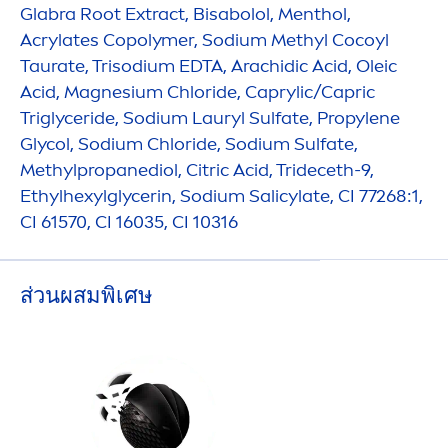
Glabra Root Extract, Bisabolol,
Men
thol,
Acrylates Copolymer, Sodium Methyl Cocoyl
Taurate, Trisodium EDTA, Arachidic Acid, Oleic
Acid, Magnesium Chloride, Caprylic/Capric
Triglyceride, Sodium Lauryl Sulfate, Propylene
Glycol, Sodium Chloride, Sodium Sulfate,
Methylpropanediol, Citric Acid, Trideceth-9,
Ethylhexylglycerin, Sodium Salicylate, CI 77268:1,
CI 61570, CI 16035, CI 10316
ส่วนผสมพิเศษ