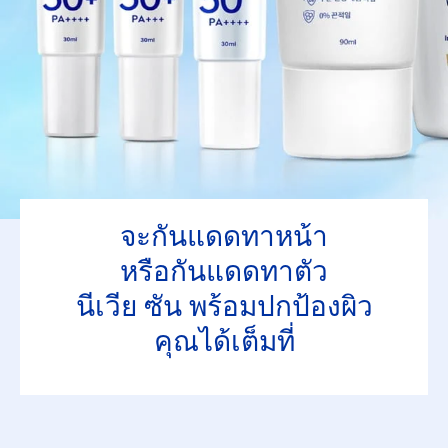
50+
ประเภทผลิตภัณฑ์
ปกป้องผิวจากแสงแดด
สำหรับผิวหน้า
จะกันแดดทาหน้า
สภาพผิว
หรือกันแดดทาตัว
ทุกสภาพผิว
นีเวีย ซัน พร้อมปกป้องผิว
คุณได้เต็มที่
ผิวแห้ง
ผิวบอบบาง