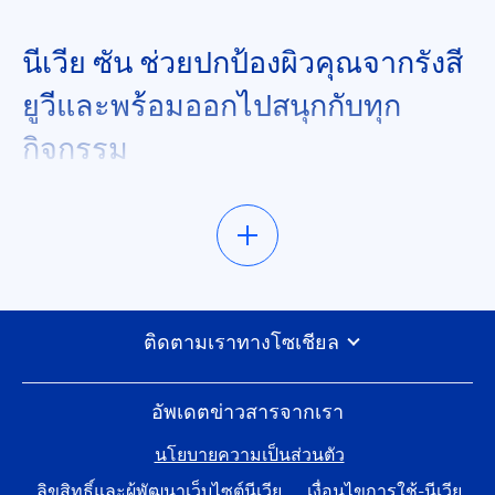
ลดความมัน
นีเวีย ซัน ช่วยปกป้องผิวคุณจากรังสี
ยูวีและพร้อมออกไปสนุกกับทุก
สำหรับใช้เป็นประจำทุกวัน
กิจกรรม
สำหรับใช้ก่อนแต่งหน้า
แต่หลายๆ คนก็ยังกังวลว่า ใช้กันแดดแล้วจะเหนียว
สีผิวสม่ำเสมอ
เหนอะหนะ ขอบอกค่ะว่าให้ลืมภาพจำเหล่านั้นไปได้
เลย เพราะ นีเวีย ซัน มีทั้งสูตรที่เหมาะสำหรับใช้ทุกวัน
เนื้อบางเบา เอาใจสาวๆ ในเมือง และยังมีสูตรที่เหมาะ
อ่อนโยน
กับกิจกรรมกลางแดดแรงๆ ปกป้องผิวขั้นสุด กันน้ำ กัน
ติดตามเราทางโซเชียล
เหงื่อแถมไม่มีส่วนผสมของสารที่ทำร้ายปะการังด้วย
อ่อนโยนต่อผิว
นะคะ
อัพเดตข่าวสารจากเรา
ตัวกรองที่เลือก
นโยบายความเป็นส่วนตัว
กันแดดหน้าสำหรับคนที่ต้องเจอกับ
ลิขสิทธิ์และผู้พัฒนาเว็บไซต์นีเวีย
เงื่อนไขการใช้-นีเวีย