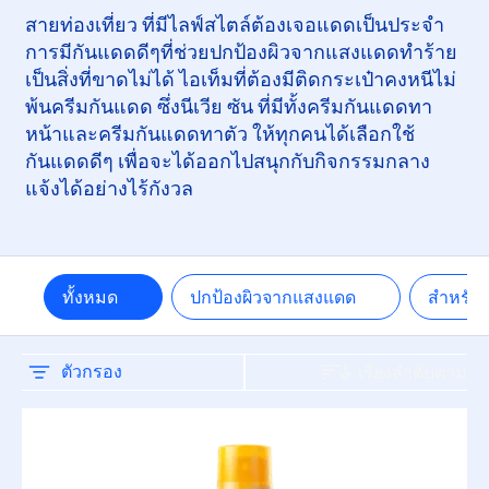
สายท่องเที่ยว ที่มีไลฟ์สไตล์ต้องเจอแดดเป็นประจำ
ผิวมัน
การมีกันแดดดีๆที่ช่วยปกป้องผิวจากแสงแดดทำร้าย
เป็นสิ่งที่ขาดไม่ได้ ไอเท็มที่ต้องมีติดกระเป๋าคงหนีไม่
ผิวมีริ้วรอย หย่อนคล้อย
พ้นครีมกันแดด ซึ่งนีเวีย ซัน ที่มีทั้งครีมกันแดดทา
หน้าและครีมกันแดดทาตัว ให้ทุกคนได้เลือกใช้
ผิวหมองคล้ำ
กันแดดดีๆ เพื่อจะได้ออกไปสนุกกับกิจกรรมกลาง
แจ้งได้อย่างไร้กังวล
คุณสมบัติ
Whitening
ทั้งหมด
ปกป้องผิวจากแสงแดด
สำหรับผ
เกราะป้องกันผิว
ตัวกรอง
เรียงลำดับตาม
เกลี่ยง่าย
ให้ความชุ่มชื่น