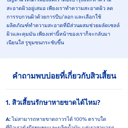
สะอาดผิวอยู่เสมอ เพียงเราทำความสะอาดผิว ลด
การรบกวนผิวด้วยการ
บีบ/ลอก
และเลือกใช้
ผลิตภัณฑ์ทำความสะอาด
ที่มี
ส่วนผสม
ช่วยผลัดเซลล์
ผิว
และคุมมัน
เพียงเท่านี้
หน้าของเราก็จะกลับมา
เนียนใส
รูขุมขน
กระชับขึ้น
คำถามพบบ่อยที่เกี่ยวกับ
สิวเสี้ยน
1. สิวเสี้ยนรักษาหายขาดได้ไหม?
A:
ไม่สามารถหายขาดถาวรได้
100%
ตราบใด
ที่ผิวเรา
ยังมีรูขุมขนและผลิตน้ำมัน แต่เราสามารถ