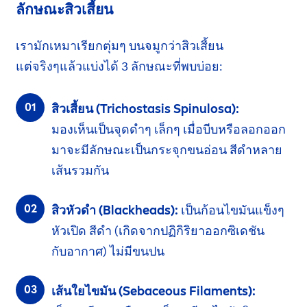
ลักษณะสิวเสี้ยน
เรามักเหมาเรียกตุ่มๆ บนจมูกว่าสิวเสี้ยน
แต่จริงๆแล้ว
แบ่งได้ 3 ลักษณะที่พบบ่อย:
สิวเสี้ยน (Trichostasis Spinulosa):
มองเห็นเป็นจุดดำๆ
เล็กๆ
เมื่อบีบหรือลอกออก
มา
จะมีลักษณะ
เป็นกระจุก
ขนอ่อน
สีดำหลาย
เส้น
รวมกัน
สิวหัวดำ (
Black
heads):
เป็นก้อนไขมัน
แข็งๆ
หัวเปิด สีดำ
(เกิดจาก
ปฏิกิริยา
ออกซิเดชัน
กับอากาศ)
ไม่มีขนปน
เส้นใยไขมัน (Sebaceous Fila
men
ts):