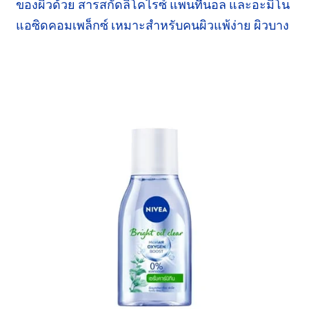
ของผิวด้วย
สารสกัดลิโคไรซ์
แพนทีนอล
และอะมิโน
แอซิดคอมเพล็กซ์
เหมาะสำหรับ
คนผิวแพ้ง่าย
ผิวบาง