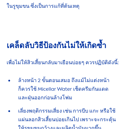
ในรูขุมขน
ซึ่งเป็นการ
แก้ที่ต้นเหตุ
เคล็ดลับวิธีป้องกัน
ไม่ให้เกิดซ้ำ
เพื่อไม่ให้สิวเสี้ยนกลับมาเยือนบ่อยๆ
ควรปฏิบัติดังนี้:
ล้างหน้า 2 ขั้นตอนเสมอ ถึงแม้ไม่แต่งหน้า
ก็ควรใช้
Micellar Water เช็ดครีมกันแดด
และฝุ่น
ออกก่อนล้างโฟม
เลี่ยงพฤติกรรมเสี่ยง เช่น การบีบ แกะ
หรือใช้
แผ่นลอกสิวเสี้ยนบ่อยเกินไป เพราะจะกระตุ้น
ให้รูขุมขน
กว้างและผลิตน้ำมันมากขึ้น