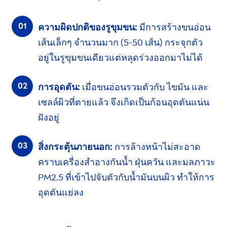
ความผิดปกติของรูขุมขน:
มีการสร้าง
ขนอ่อน
เส้นเล็กๆ จำนวนมาก
(5-50 เส้น)
กระจุกตัว
อยู่ใน
รูขุมขน
เดียว
แต่หลุดร่วง
ออกมาไม่ได้
การอุดตัน:
เมื่อขนอ่อนรวมตัวกับ
ไขมัน
และ
เซลล์ผิวที่ตายแล้ว จึงเกิดเป็นก้อนอุดตันแน่น
ฝังอยู่
สิ่งกระตุ้นภายนอก:
การล้างหน้า
ไม่สะอาด
คราบเครื่องสำอางกันน้ำ ฝุ่นควัน
และมลภาวะ
PM2.5
ที่เข้าไปจับตัวกับน้ำมันบนผิว
ทำให้
การ
อุดตัน
แย่ลง