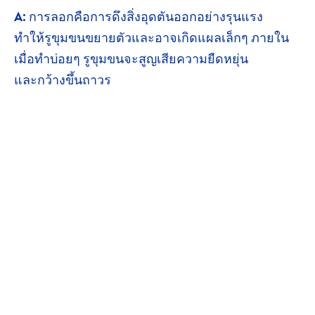
A:
การลอกคือการดึงสิ่งอุดตันออก
อย่างรุนแรง
ทำให้รูขุมขน
ขยายตัวและอาจเกิดแผล
เล็กๆ
ภายใน
เมื่อทำบ่อยๆ
รูขุมขน
จะสูญเสียความยืดหยุ่น
และกว้างขึ้น
ถาวร
อาจชอบสิ่งนี้