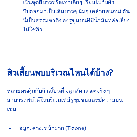
เป็นจุดสีขาว
หรือเทาเล็กๆ เรียบไปกับผิว
บีบออกมา
เป็นเส้นขาวๆ นิ่มๆ
(คล้ายหนอน)
อัน
นี้เป็น
ธรรมชาติ
ของรูขุมขนที่มี
น้ำมัน
หล่อเลี้ยง
ไม่ใช่สิว
สิวเสี้ยนพบบริเวณไหน
ได้บ้าง?
หลายคนคุ้นกับสิวเสี้ยนที่ จมูก/คาง
แต่จริง ๆ
สามารถพบได้ในบริเวณที่มีรูขุมขน
และมีความมัน
เช่น:
จมูก, คาง, หน้าผาก (T-zone)