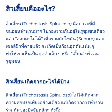
สิวเสี้ยนคืออะไร?
สิวเสี้ยน (Trichostasis Spinulosa) คือภาวะที่มี
ขนอ่อน
จำนวนมาก ไปกองรวมกันอยู่
ในรูขุมขน
เดียว
แล้ว “ออกมาไม่ได้”
เมื่อรวมกับ
ไขมัน
(Sebum) และ
เซลล์ผิว
ที่ตายแล้ว
จะเกิด
เป็นก้อนอุดตันแน่น ๆ
ทำให้เรา
เห็นเป็น จุดดำเล็ก ๆ หรือ “เสี้ยน” บริเวณ
รูขุมขน
สิวเสี้ยน เกิดจากอะไรได้บ้าง
สิวเสี้ยน (Trichostasis Spinulosa) ไม่ได้เกิดจาก
ความสกปรกเพียงอย่างเดียว แต่เกิดจากการ
ทำงาน
ร่วมกันของปัจจัยหลักๆ ดังนี้: