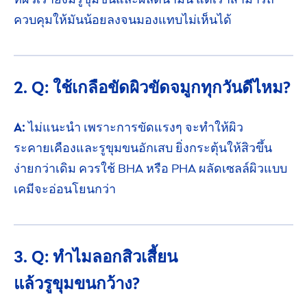
ควบคุม
ให้มันน้อยลง
จนมองแทบ
ไม่เห็นได้
2. Q: ใช้เกลือขัดผิวขัดจมูก
ทุกวันดีไหม?
A:
ไม่แนะนำ เพราะการขัดแรงๆ จะทำให้ผิว
ระคายเคือง
และรูขุมขนอักเสบ ยิ่งกระตุ้นให้สิวขึ้น
ง่ายกว่าเดิม
ควรใช้ BHA หรือ PHA
ผลัดเซลล์ผิว
แบบ
เคมี
จะอ่อนโยนกว่า
3. Q: ทำไมลอกสิวเสี้ยน
แล้วรูขุมขนกว้าง?