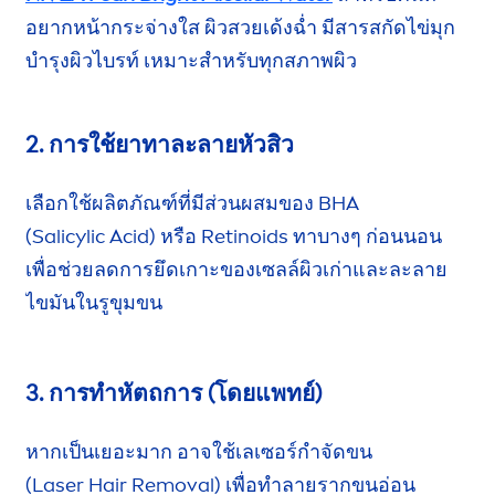
อยากหน้ากระจ่างใส ผิวสวย
เด้งฉ่ำ
มีสารสกัด
ไข่มุก
บำรุงผิวไบรท์
เหมาะสำหรับ
ทุกสภาพผิว
2. การใช้ยาทาละลายหัวสิว
เลือกใช้ผลิตภัณฑ์ที่มีส่วนผสมของ BHA
(Salicylic Acid)
หรือ Retinoids ทาบางๆ ก่อนนอน
เพื่อช่วยลด
การยึดเกาะของเซลล์ผิวเก่าและละลาย
ไขมัน
ในรูขุมขน
3. การทำหัตถการ (โดยแพทย์)
หากเป็นเยอะมาก อาจใช้เลเซอร์กำจัดขน
(Laser Hair Removal)
เพื่อทำลาย
รากขนอ่อน