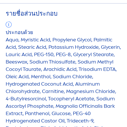
รายชื่อส่วนประกอบ
ประกอบด้วย
Aqua
, Myristic Acid, Propylene Glycol, Palmitic
Acid, Stearic Acid, Potassium
Hydro
xide, Glycerin,
Lauric Acid, PEG-150, PEG-8, Glyceryl Stearate,
Beeswax, Sodium Thiosulfate, Sodium Methyl
Cocoyl Taurate, Arachidic Acid, Trisodium EDTA,
Oleic Acid,
Men
thol, Sodium Chloride,
Hydro
genated Coconut Acid, Aluminum
Chloro
hydra
te, Carnitine, Magnesium Chloride,
4-Butylresorcinol, Tocopheryl Acetate, Sodium
Ascorbyl Phosphate, Magnolia Officinalis Bark
Extract, Panthenol, Glucose, PEG-40
Hydro
genated Castor Oil, Trideceth-9,