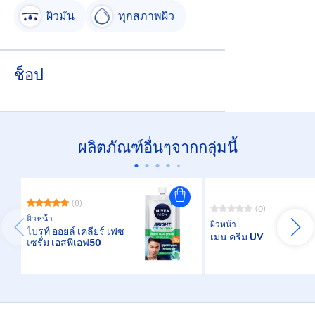
ผิวมัน
ทุกสภาพผิว
ช็อป
ผลิตภัณฑ์อื่นๆจากกลุ่มนี้
(8)
(0)
ผิวหน้า
ผิวหน้า
ไบรท์ ออยล์ เคลียร์ เฟซ
เมน ครีม UV
เซรั่ม เอสพีเอฟ50