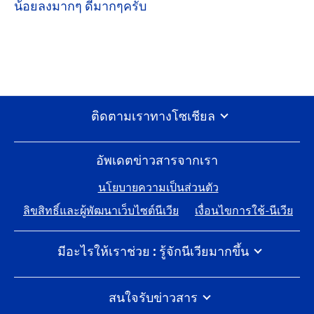
น้อยลงมากๆ ดีมากๆครับ
ติดตามเราทางโซเชียล
อัพเดตข่าวสารจากเรา
นโยบายความเป็นส่วนตัว
ลิขสิทธิ์และผู้พัฒนาเว็บไซต์นีเวีย
เงื่อนไขการใช้-นีเวีย
มีอะไรให้เราช่วย : รู้จักนีเวียมากขึ้น
นีเวีย 100 ปีแห่งการดูแลผิว
ร่วมงานกับไบเออร์สด๊อรฟ
สนใจรับข่าวสาร
นีเวียสัมผัสโลกอย่างไร
พูดคุยกับทีมนีเวียได้เสมอ