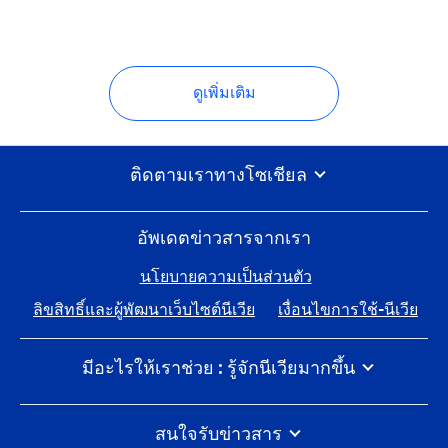
ดูเพิ่มเติม
ติดตามเราทางโซเชียล
อัพเดตข่าวสารจากเรา
นโยบายความเป็นส่วนตัว
ลิขสิทธิ์และผู้พัฒนาเว็บไซต์นีเวีย
เงื่อนไขการใช้-นีเวีย
มีอะไรให้เราช่วย : รู้จักนีเวียมากขึ้น
นีเวีย 100 ปีแห่งการดูแลผิว
ร่วมงานกับไบเออร์สด๊อรฟ
สนใจรับข่าวสาร
นีเวียสัมผัสโลกอย่างไร
พูดคุยกับทีมนีเวียได้เสมอ