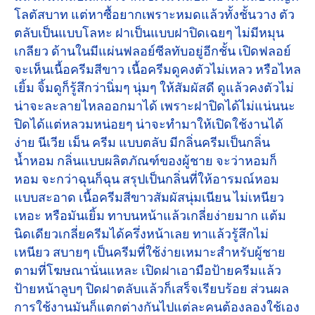
โลตัสบาท แต่หาซื้อยากเพราะหมดแล้วทั้งชั้นวาง ตัว
ตลับเป็นแบบโลหะ ฝาเป็นแบบฝาปิดเฉยๆ ไม่มีหมุน
เกลียว ด้านในมีแผ่นฟลอย์ซีลทับอยู่อีกชั้น เปิดฟลอย์
จะเห็นเนื้อครีมสีขาว เนื้อครีมดูคงตัวไม่เหลว หรือไหล
เยิ้ม จิ้มดูก็รู้สึกว่านิ่มๆ นุ่มๆ ให้สัมผัสดี ดูแล้วคงตัวไม่
น่าจะละลายไหลออกมาได้ เพราะฝาปิดได้ไม่แน่นนะ
ปิดได้แต่หลวมหน่อยๆ น่าจะทำมาให้เปิดใช้งานได้
ง่าย นีเวีย เม็น ครีม แบบตลับ มีกลิ่นครีมเป็นกลิ่น
น้ำหอม กลิ่นแบบผลิตภัณฑ์ของผู้ชาย จะว่าหอมก็
หอม จะกว่าฉุนก็ฉุน สรุปเป็นกลิ่นที่ให้อารมณ์หอม
แบบสะอาด เนื้อครีมสีขาวสัมผัสนุ่มเนียน ไม่เหนียว
เหอะ หรือมันเยิ้ม ทาบนหน้าแล้วเกลี่ยง่ายมาก แต้ม
นิดเดียวเกลี่ยครีมได้ครึ่งหน้าเลย ทาแล้วรู้สึกไม่
เหนียว สบายๆ เป็นครีมที่ใช้ง่ายเหมาะสำหรับผู้ชาย
ตามที่โฆษณานั่นแหละ เปิดฝาเอามือป้ายครีมแล้ว
ป้ายหน้าลูบๆ ปิดฝาตลับแล้วก็เสร็จเรียบร้อย ส่วนผล
การใช้งานมันก็แตกต่างกันไปแต่ละคนต้องลองใช้เอง