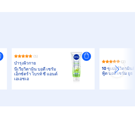
(5)
(2)
บำรุงผิวกาย
10 ซูเปอร์วิตามิน
นีเวียวิตามิน บอดี้ เซรั่ม
ฟู้ด บอดี้ เซรั่ม ยู
เอ็กซ์ตร้า ไบรท์ ซี แอนด์
เอเอชเอ