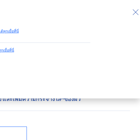
ด้ทุกเมื่อที่นี่
กเมื่อที่นี่
โฟม
ทำความสะอาดอย่างล้ำลึก+ ในขณะที่รักษาสมดุลของ
ไป และเพิ่มความกระจ่างใส^ของผิว