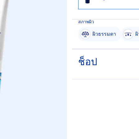
สภาพผิว
ผิวธรรมดา
ผ
ช็อป