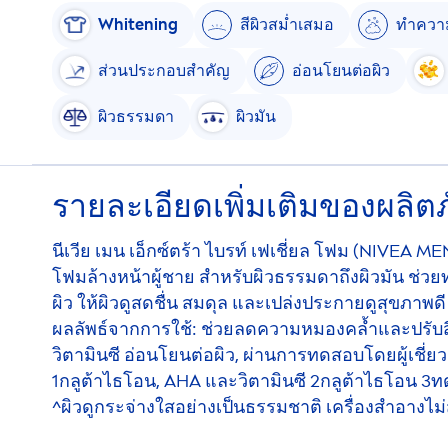
White
ning
สีผิวสม่ำเสมอ
ทำควา
ส่วนประกอบสำคัญ
อ่อนโยนต่อผิว
ผิวธรรมดา
ผิวมัน
รายละเอียดเพิ่มเติมของผลิตภ
นีเวีย เมน เอ็กซ์ตร้า ไบรท์ เฟเชี่ยล โฟม (
NIVEA
ME
โฟมล้างหน้าผู้ชาย สำหรับผิวธรรมดาถึงผิวมัน ช่
ผิว ให้ผิวดูสดชื่น สมดุล และเปล่งประกายดูสุขภาพดี
ผลลัพธ์จากการใช้: ช่วยลดความหมองคล้ำและปรับสีผ
วิตามินซี อ่อนโยนต่อผิว, ผ่านการทดสอบโดยผู้เชี่
1กลูต้าไธโอน, AHA และวิตามินซี 2กลูต้าไธโอน 3
^ผิวดูกระจ่างใสอย่างเป็นธรรมชาติ เครื่องสำอางไม่สา