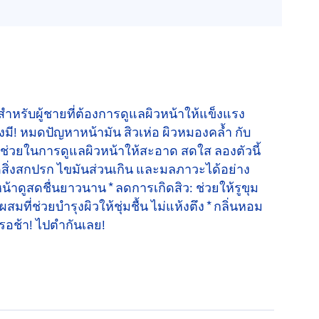
สำหรับผู้ชายที่ต้องการดูแลผิวหน้าให้แข็งแรง
งมี! หมดปัญหาหน้ามัน สิวเห่อ ผิวหมองคล้ำ กับ
วช่วยในการดูแลผิวหน้าให้สะอาด สดใส ลองตัวนี้
ดสิ่งสกปรก ไขมันส่วนเกิน และมลภาวะได้อย่าง
้าดูสดชื่นยาวนาน * ลดการเกิดสิว: ช่วยให้รูขุม
ที่ช่วยบำรุงผิวให้ชุ่มชื้น ไม่แห้งตึง * กลิ่นหอม
ารอช้า! ไปตำกันเลย!