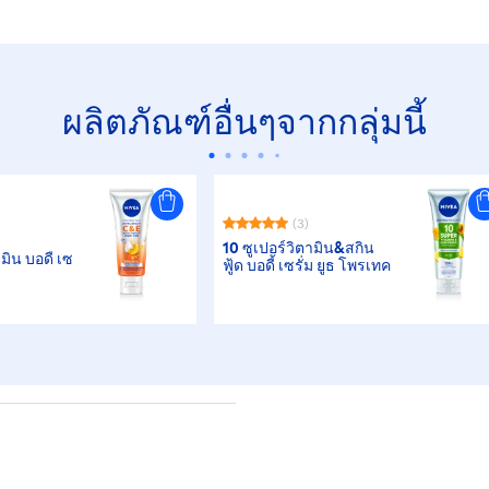
ผลิตภัณฑ์อื่นๆจากกลุ่มนี้
(3)
10 ซูเปอร์วิตามิน&สกิน
ามิน บอดี้ เซ
ฟู้ด บอดี้ เซรั่ม ยูธ โพรเทค