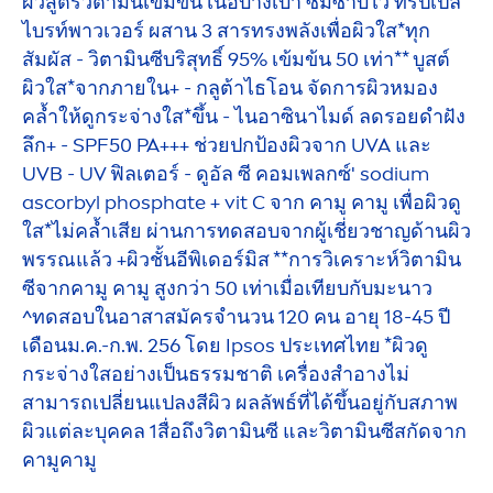
ผิวสูตรวิตามินเข้มข้น เนื้อบางเบา ซึมซาบไว ทริปเปิล
ไบรท์พาวเวอร์ ผสาน 3 สารทรงพลังเพื่อผิวใส*ทุก
สัมผัส - วิตามินซีบริสุทธิ์ 95% เข้มข้น 50 เท่า** บูสต์
ผิวใส*จากภายใน+ - กลูต้าไธโอน จัดการผิวหมอง
คล้ำให้ดูกระจ่างใส*ขึ้น - ไนอาซินาไมด์ ลดรอยดำฝัง
ลึก+ - SPF50 PA+++ ช่วยปกป้องผิวจาก UVA และ
UVB - UV ฟิลเตอร์ - ดูอัล ซี คอมเพลกซ์' sodium
ascorbyl phosphate + vit C จาก คามู คามู เพื่อผิวดู
ใส*ไม่คล้ำเสีย ผ่านการทดสอบจากผู้เชี่ยวชาญด้านผิว
พรรณแล้ว +ผิวชั้นอีพิเดอร์มิส **การวิเคราะห์วิตามิน
ซีจากคามู คามู สูงกว่า 50 เท่าเมื่อเทียบกับมะนาว
^ทดสอบในอาสาสมัครจำนวน 120 คน อายุ 18-45 ปี
เดือนม.ค.-ก.พ. 256 โดย Ipsos ประเทศไทย *ผิวดู
กระจ่างใสอย่างเป็นธรรมชาติ เครื่องสำอางไม่
สามารถเปลี่ยนแปลงสีผิว ผลลัพธ์ที่ได้ขึ้นอยู่กับสภาพ
ผิวแต่ละบุคคล 1สื่อถึงวิตามินซี และวิตามินซีสกัดจาก
คามูคามู