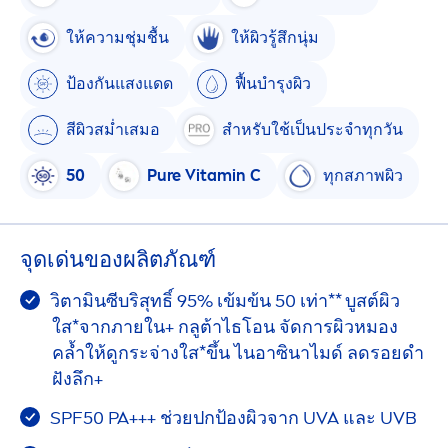
ให้ความชุ่มชื้น
ให้ผิวรู้สึกนุ่ม
ป้องกันแสงแดด
ฟื้นบำรุงผิว
สีผิวสม่ำเสมอ
สำหรับใช้เป็นประจำทุกวัน
50
Pure
Vitamin
C
ทุกสภาพผิว
จุดเด่นของผลิตภัณฑ์
วิตามินซีบริสุทธิ์ 95% เข้มข้น 50 เท่า** บูสต์ผิว
ใส*จากภายใน+ กลูต้าไธโอน จัดการผิวหมอง
คล้ำให้ดูกระจ่างใส*ขึ้น ไนอาซินาไมด์ ลดรอยดำ
ฝังลึก+
SPF50 PA+++ ช่วยปกป้องผิวจาก UVA และ UVB