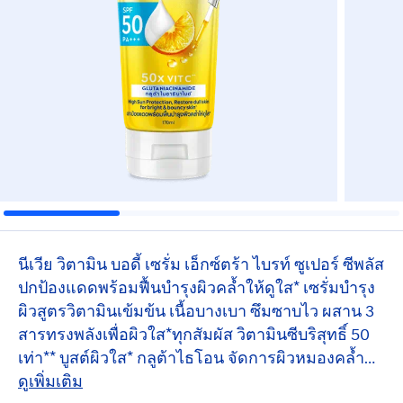
นีเวีย วิตามิน บอดี้ เซรั่ม เอ็กซ์ตร้า ไบรท์ ซูเปอร์ ซีพลัส
ปกป้องแดดพร้อมฟื้นบำรุงผิวคล้ำให้ดูใส* เซรั่มบำรุง
ผิวสูตรวิตามินเข้มข้น เนื้อบางเบา ซึมซาบไว ผสาน 3
สารทรงพลังเพื่อผิวใส*ทุกสัมผัส วิตามินซีบริสุทธิ์ 50
เท่า** บูสต์ผิวใส* กลูต้าไธโอน จัดการผิวหมองคล้ำ
ไนอาซินาไมด์ ลดรอยดำฝังลึก+
ดูเพิ่มเติม