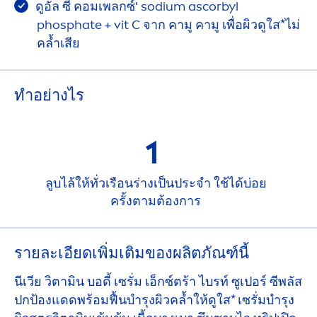
ดูอัล ซี คอมเพลกซ์' sodium ascorbyl
phosphate + vit C จาก คามู คามู เพื่อผิวดูใส*ไม่
คล้ำเสีย
ทําอย่างไร
1
ลูบไล้ให้ทั่วเรือนร่างเป็นประจำ ใช้ได้บ่อย
ครั้งตามต้องการ
รายละเอียดเพิ่มเติมของผลิตภัณฑ์นี้
นีเวีย วิตามิน บอดี้ เซรั่ม เอ็กซ์ตร้า ไบรท์ ซูเปอร์ ซีพลัส
ปกป้องแดดพร้อมฟื้นบำรุงผิวคล้ำให้ดูใส* เซรั่มบำรุง