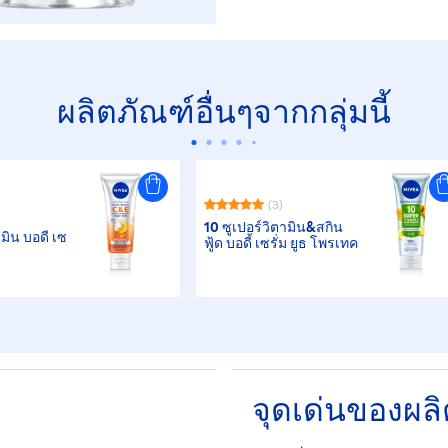
ผลิตภัณฑ์อื่นๆจากกลุ่มนี้
(3)
10 ซูเปอร์วิตามิน&สกิน
ามิน บอดี้ เซ
ฟู้ด บอดี้ เซรั่ม ยูธ โพรเทค
จุดเด่นของผล