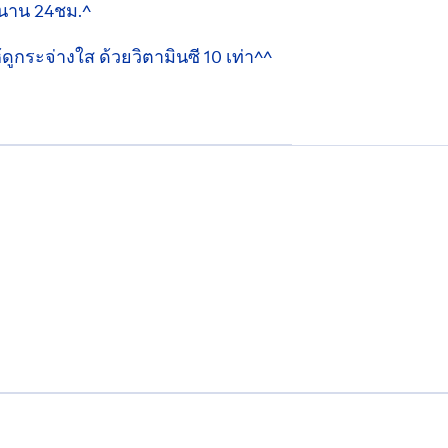
นาน 24ชม.^
้ดูกระจ่างใส ด้วยวิตามินซี 10 เท่า^^