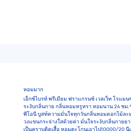
หอมมาก
เอ็กซ์ไบรท์ พรีเมียม ฟราแกรนซ์ เวลเว็ท โรแมน
ระงับกลิ่นกาย กลิ่นหอมหรูหรา หอมนาน 24 ชม
พีโอนี บูสท์ความมั่นใจทุกวันกลิ่นหอมดอกไม้ละม
วงแขนกระจ่างใสด้วยค่า มั่นใจระงับกลิ่นกายยาว
เป็นคราบติดเสื้อ หอมตะโกนเอาไป10000/20 นีเวี