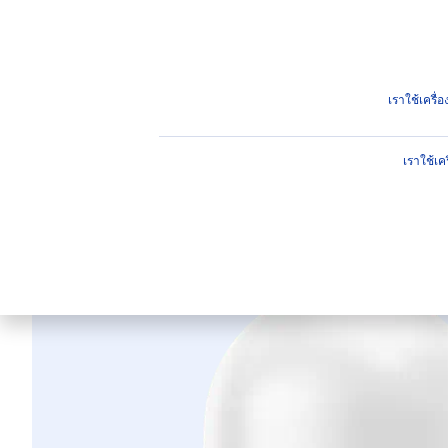
ผลิตภัณฑ์
คำแนะนำ
ไฮไ
ผลิตภัณฑ์
ผิวกาย
ระงับกลิ่นกายและดูแลใต้วงแขน
เราใช้เครื
เราใช้เค
เวลเว็ท โรแมน