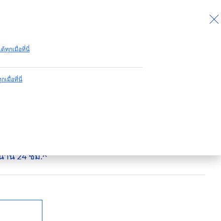
กลับไปด้านบน
ด้ทุกเมื่อที่นี่
กเมื่อที่นี่
 พีโอนี โรลออน
นบำรุงวงแขนให้ดูกระจ่างใส กลิ่นหอมหรูหรา ด้วย
มนาน 24 ชม.^