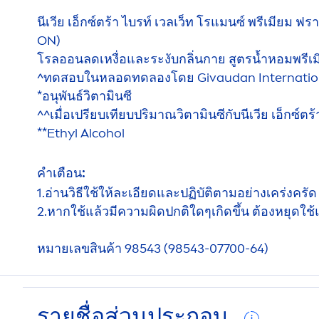
นีเวีย เอ็กซ์ตร้า ไบรท์ เวลเว็ท โรแมนซ์ พรีเมียม ฟ
ON)
โรลออนลดเหงื่อและระงับกลิ่นกาย สูตรน้ำหอมพรีเม
^ทดสอบในหลอดทดลองโดย Givaudan Internationa
*อนุพันธ์วิตามินซี
^^เมื่อเปรียบเทียบปริมาณวิตามินซีกับนีเวีย เอ็กซ์ต
**Ethyl Alcohol
คำเตือน:
1.อ่านวิธีใช้ให้ละเอียดและปฏิบัติตามอย่างเคร่งครัด
2.หากใช้แล้วมีความผิดปกติใดๆเกิดขึ้น ต้องหยุดใ
หมายเลขสินค้า 98543 (98543-07700-64)
รายชื่อส่วนประกอบ