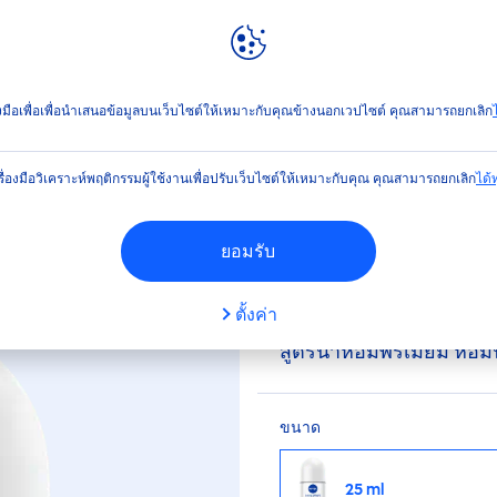
ลท์
NIVEA
WORLD
โรลออน
เวลเว็ท โรแมนซ์ พรีเมียม ฟราแกรนซ์ พีโอนี โรลออน
่องมือเพื่อเพื่อนำเสนอข้อมูลบนเว็บไซต์ให้เหมาะกับคุณข้างนอกเวปไซต์ คุณสามารถยกเลิก
ไ
(1)
รื่องมือวิเคราะห์พฤติกรรมผู้ใช้งานเพื่อปรับเว็บไซต์ให้เหมาะกับคุณ คุณสามารถยกเลิก
ได้ทุ
ซ์ พรีเมียม ฟราแกรนซ์
ยอมรับ
ตั้งค่า
โรลออนระงับกลิ่นกาย ฟื้
สูตรน้ำหอมพรีเมี่ยม หอ
ขนาด
25 ml