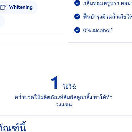
กลิ่นหอมหรูหรา หอม
White
ning
ฟื้นบำรุงผิวคล้ำเสียให
0% Alcohol*
1
วิธีใช้:
คว่ำขวดให้ผลิตภัณฑ์สัมผัสลูกกลิ้ง ทาให้ทั่ว
วงแขน
ัณฑ์นี้