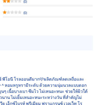
(0)
(0)
ซ์ พีโอนี โรลออนดีมาก🩷ผลิตภัณฑ์ลดเหงื่อและ
.^ ^ หอมหรูหรามีระดับ ด้วยความนุ่มนวลแบบดอก
ุนๆ เนื้อบางเบา ซึมไว ไม่เหนอะหนะ ช่วยให้ผิวใต้
นาน ไม่เยิ้มเหนอะหนะระหว่างวัน ที่สำคัญไม่
ย เอ็กซ์ไบรท์ พรีเมียม ฟราแกรนซ์ เวลเว็ท โร