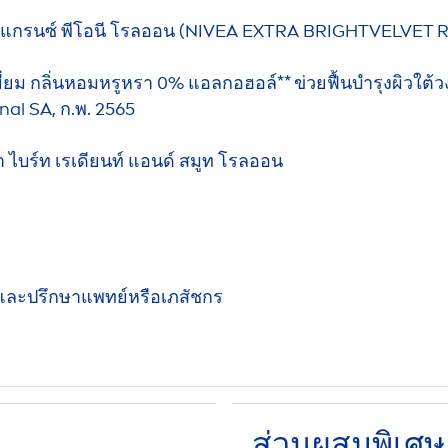
ราแกรนซ์ พีโอนี โรลออน (
NIVEA
EXTRA BRIGHT
VELVET
R
ี่ยม กลิ่นหอมหรูหรา 0% แอลกอฮอล์** ข่วยฟื้นบำรุงผิวใต
l SA, ก.พ. 2565
ร้า ไบร์ท เรเดียนท์ แอนด์ สมูท โรลออน
ช้และปรึกษาแพทย์หรือเภสัชกร
ส่วนผสมพิเศษ