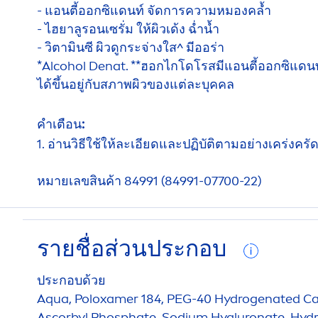
- แอนตี้ออกซิแดนท์ จัดการความหมองคล้ำ
- ไฮยาลูรอนเซรั่ม ให้ผิวเด้ง ฉ่ำน้ำ
- วิตามินซี ผิวดูกระจ่างใส^ มีออร่า
*Alcohol Denat. **ฮอกไกโดโรสมีแอนตี้ออกซิแดนท์ม
ได้ขึ้นอยู่กับสภาพผิวของแต่ละบุคคล
คำเตือน:
1. อ่านวิธีใช้ให้ละเอียดและปฏิบัติตามอย่างเคร่งค
หมายเลขสินค้า 84991 (84991-07700-22)
รายชื่อส่วนประกอบ
ประกอบด้วย
Aqua
, Poloxamer 184, PEG-40
Hydro
genated Ca
Ascorbyl Phosphate, Sodium
Hyaluron
ate,
Hyd