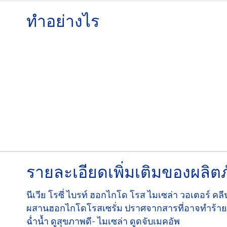
ทําอย่างไร
รายละเอียดเพิ่มเติมของผลิตภ
นีเวีย โรซี่ ไบรท์ ฮอกไกโด โรส ไมเซล่า วอเตอร์ คล
ผสานฮอกไกโดโรสเซรั่ม ปราศจากสารที่อาจทำร้ายผ
ฉ่ำน้ำ ดูสุขภาพดี- ไมเซล่า ดูดจับเมคอัพ