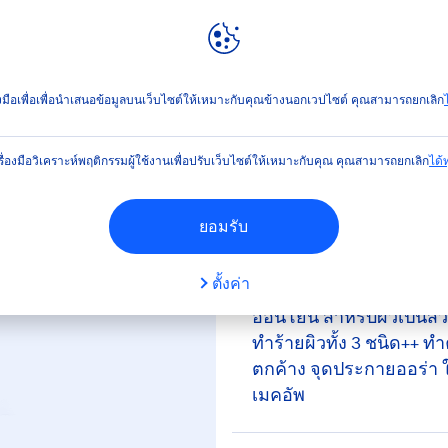
ลท์
NIVEA
WORLD
ะอาดผิวหน้า
โรซี่ ไบรท์ ฮอกไกโด โรส ไมเซล่า วอเตอร์
่องมือเพื่อเพื่อนำเสนอข้อมูลบนเว็บไซต์ให้เหมาะกับคุณข้างนอกเวปไซต์ คุณสามารถยกเลิก
ไ
(14)
รื่องมือวิเคราะห์พฤติกรรมผู้ใช้งานเพื่อปรับเว็บไซต์ให้เหมาะกับคุณ คุณสามารถยกเลิก
ได้ทุ
รท์ ฮอกไกโด โรส ไมเซล่
ยอมรับ
ตั้งค่า
นีเวีย โรซี่ ไบรท์ ฮอกไก
อ่อนโยน สำหรับผิวเป็นสิวง่าย ผสานฮอกไกโดโรสเซรั่ม ปราศจา
ทำร้ายผิวทั้ง 3 ชนิด++
ตกค้าง จุดประกายออร่า ให
เมคอัพ