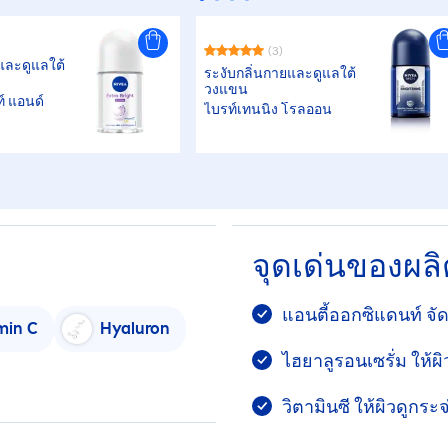
(3)
และดูแลใต้
ระงับกลิ่นกายและดูแลใต้
วงแขน
ท์ แอนด์
ไบรท์เทนนิ่ง โรลออน
จุดเด่นของผล
แอนตี้ออกซิแดนท์ จ
min
C
Hyaluron
ไฮยาลูรอนเซรั่ม ให้ผิวเ
วิตามินซี ให้ผิวดูกระจ