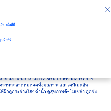
กลับไปด้านบน
ด้ทุกเมื่อที่นี่
กเมื่อที่นี่
า วอเตอร์
โด โรส ไมเซล่า วอเตอร์ คลีนซิ่งลบเครื่องสำอางสูตร
กสารที่อาจ
 ทำความสะอาดหมดจดทั้งมลภาวะและเคมีเมคอัพ
้ผิวดูกระจ่างใส^ ฉ่ำน้ำ ดูสุขภาพดี- ไมเซล่า ดูดจับ