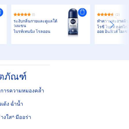
(1)
(2)
ระงับกลิ่นกายและดูแลใต้
ทำความสะอาดผิว
วงแขน
โรซี่ ไบรท์ ฮอกไ
ไบรท์เทนนิ่ง โรลออน
ออย อินฟิวส์ ไมเซ
ิตภัณฑ์
ัดการความหมองคลํ้า
ด้ง ฉํ่านํ้า
่างใส^ มีออร่า