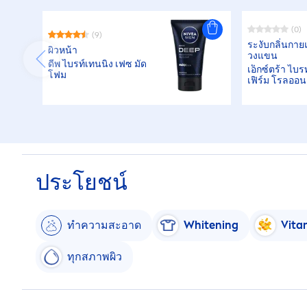
(0)
(9)
ระงับกลิ่นกาย
ผิวหน้า
วงแขน
ดีพ ไบรท์เทนนิ่ง เฟซ มัด
เอ็กซ์ตร้า ไบร
โฟม
เฟิร์ม โรลออน
ประโยชน์
ทำความสะอาด
White
ning
Vita
ทุกสภาพผิว