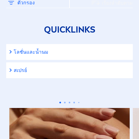
ทำความสะอาดผิวหน้า
ตัวกรอง
เรียงลำดับตาม
บำรุงผิวกาย
QUICKLINKS
บำรุงผิวหน้า
โลชั่นและน้ำนม
บำรุงริมฝีปาก
สเปรย์
ปกป้องผิวจากแสงแดด
ผิวหน้า
ระงับกลิ่นกายและดูแลใต้วงแขน
ระงับกลิ่นกายและดูแลใต้วงแขน