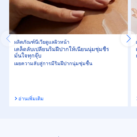
สำหรับการโกนหนวด
สำหรับผิวหน้า
ผลิตภัณฑ์นีเวียดูแลผิวหน้า
คุณสมบัติ
เคล็ดลับเปลี่ยนริมฝีปากให้เนียนนุ่มชุ่มชื้ร
มั่นใจทุกจุ๊บ
Whitening
เผยความลับสู่การมีริมฝีปากนุ่มชุ่มชื้น
เกราะป้องกันผิว
เกลี่ยง่าย
อ่านเพิ่มเติม
เติมความชุ่มชื้นต่อเนื่อง 48 ชม.
เติมสี