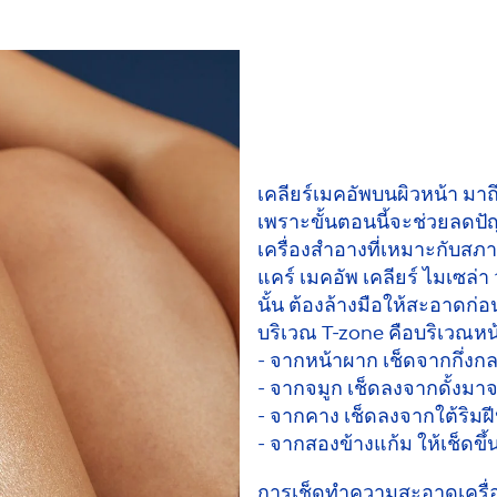
เคลียร์เมคอัพบนผิวหน้า
มาถึ
เพราะขั้นตอนนี้จะช่วยลดปัญห
เครื่องสำอางที่เหมาะกับสภาพ
แคร์ เมคอัพ เคลียร์ ไมเซล
นั้น ต้องล้างมือให้สะอาดก่อน
บริเวณ T-zone คือบริเวณห
- จากหน้าผาก เช็ดจากกึ่งก
- จากจมูก เช็ดลงจากดั้งมา
- จากคาง เช็ดลงจากใต้ริม
- จากสองข้างแก้ม ให้เช็ดขึ
การเช็ดทำความสะอาดเครื่อ