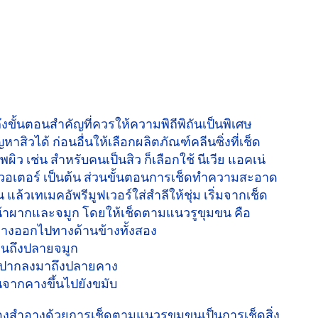
งขั้นตอนสำคัญที่ควรให้ความพิถีพิถันเป็นพิเศษ
าสิวได้ ก่อนอื่นให้เลือกผลิตภัณฑ์คลีนซิ่งที่เช็ด
ผิว เช่น สำหรับคนเป็นสิว ก็เลือกใช้ นีเวีย แอคเน่
่า วอเตอร์ เป็นต้น ส่วนขั้นตอนการเช็ดทำความสะอาด
 แล้วเทเมคอัพรีมูฟเวอร์ใส่สำลีให้ชุ่ม เริ่มจากเช็ด
น้าผากและจมูก โดยให้เช็ดตามแนวรูขุมขน คือ
ลางออกไปทางด้านข้างทั้งสอง
จนถึงปลายจมูก
ฝีปากลงมาถึงปลายคาง
้นจากคางขึ้นไปยังขมับ
งสำอางด้วยการเช็ดตามแนวรูขุมขนเป็นการเช็ดสิ่ง