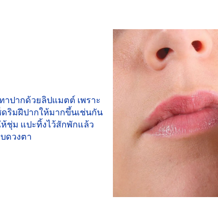
บทาปากด้วยลิปแมตต์ เพราะ
ดริมฝีปากให้มากขึ้นเช่นกัน
ชุ่ม แปะทิ้งไว้สักพักแล้ว
รอบดวงตา