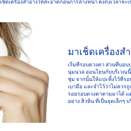
่เช็ดเครื่องสำอางให้สะอาดก่อนการล้างหน้า คงถึงเวลาจะเปลี่
มาเช็ดเครื่องสำ
เริ่มที่รอบดวงตา
ส่วนที่บอบ
นุ่มนวล อ่อนโยนกับบริเวณนี้
ชุ่ม จากนั้นให้แปะทิ้งไว้ที
เบามือ และจำไว้ว่าไม่ควรถู
รอยรอบดวงตาตามมาได้ แต่ถ
อย่าง สิวหิน ที่เป็นจุดเล็ก