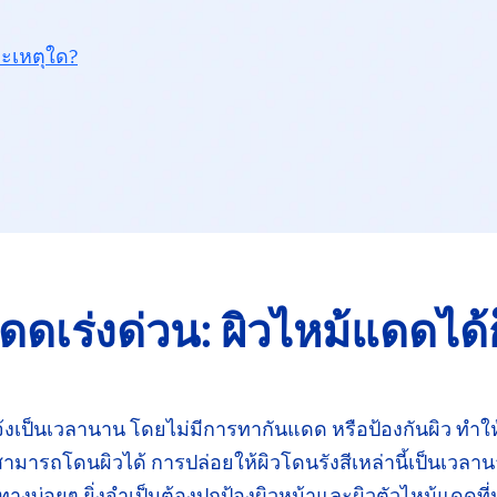
าะเหตุใด?
้แดด
เร่งด่วน:
ผิวไหม้แดด
ได้
้ง
เป็นเวลานาน โดยไม่มีการทากันแดด หรือ
ป้องกัน
ผิว
ทำให
สามารถ
โดนผิวได้ การปล่อยให้ผิวโดนรังสีเหล่านี้เป็นเวลา
น
นทาง
บ่อยๆ
ยิ่งจำเป็นต้อง
ปกป้อง
ผิวหน้าและผิวตัวไหม้แดดที