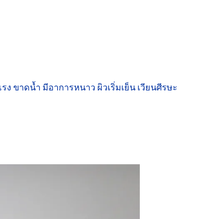
แรง ขาดน้ำ มีอาการหนาว
ผิวเริ่มเย็น
เวียนศีรษะ