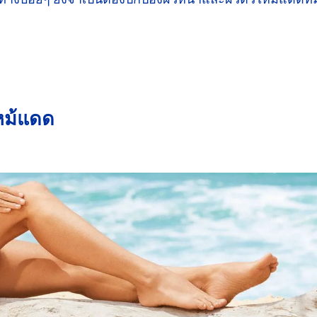
หม้แดด