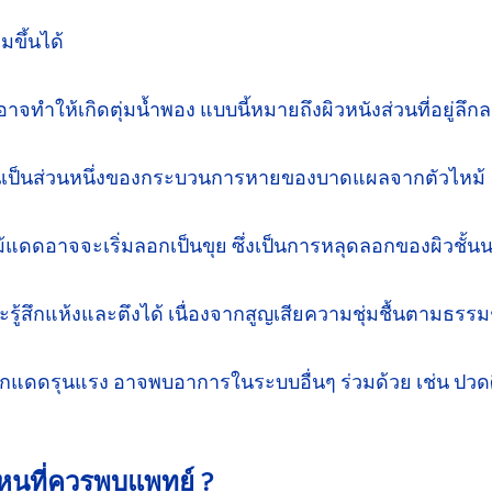
ขึ้นได้
อาจทำให้เกิดตุ่มน้ำพอง แบบนี้หมายถึง
ผิวหนัง
ส่วนที่อยู่ลึ
น
เป็นส่วนหนึ่งของกระบวนการหายของ
บาดแผล
จากตัวไหม้
้
แดดอาจจะเริ่มลอกเป็นขุย ซึ่งเป็นการหลุดลอกของผิวชั้น
จะ
รู้สึก
แห้งและตึงได้ เนื่องจากสูญเสียความ
ชุ่มชื้น
ตามธรรม
ากแดด
รุนแรง อาจพบอาการในระบบ
อื่นๆ
ร่วมด้วย
เช่น ปวด
ไหน
ที่ควรพบแพทย์ ?