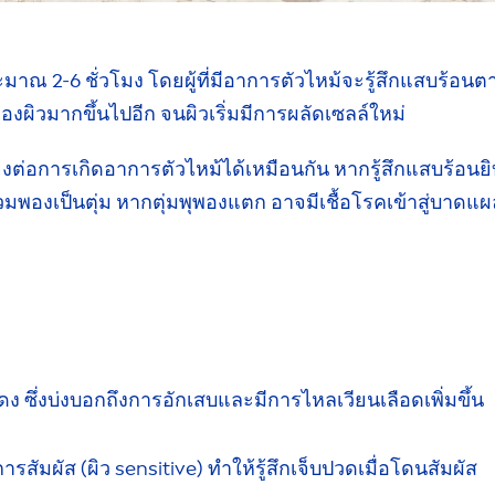
ประมาณ
2-6 ชั่วโมง
โดยผู้ที่มีอาการตัวไหม้จะ
รู้สึก
แสบร้อนตา
ือง
ผิวมากขึ้นไปอีก จนผิวเริ่มมีการผลัดเซลล์ใหม่
สี่ยงต่อการเกิดอาการตัวไหม้ได้เหมือนกัน
หากรู้สึก
แสบร้อนยิ
วมพองเป็นตุ่ม หากตุ่มพุพองแตก อาจมี
เชื้อโรค
เข้าสู่บาดแผ
แดง
ซึ่งบ่งบอกถึงการอักเสบและมีการ
ไหลเวียน
เลือดเพิ่มขึ้น
การสัมผัส
(ผิว
sensitive
) ทำให้รู้สึก
เจ็บปวด
เมื่อโดนสัมผัส