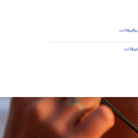
ผลิตภัณฑ์
คำแนะนำ
ไฮไ
คำแนะนำ
หมดกังวลเรื่องผิวไหม้! แจก 7 วิธีแก้ผิวไหม้แดดเ
เราใช้เครื
เราใช้เค