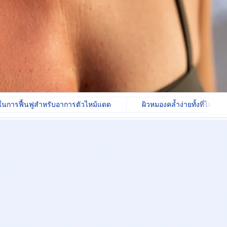
าในการฟื้นฟูสำหรับอาการตัวไหม้แดด
ผิวหมองคล้ำง่ายทั้งที่ไม่ค