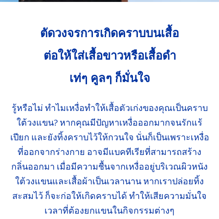
ตัดวงจรการเกิดคราบบนเสื้อ
ต่อให้ใส่เสื้อขาวหรือเสื้อดำ
เท่ๆ​ คูลๆ ก็มั่นใจ​
รู้หรือไม่ ทำไมเหงื่อทำให้เสื้อตัวเก่งของคุณเป็นคราบ
ใต้วงแขน?
หากคุณมีปัญหา
เหงื่อออกมากจนรักแร้
เปียก
และยังทิ้งคราบ
ไว้ให้กวนใจ นั่นก็เป็นเพราะเหงื่อ
ที่ออกจาก
ร่างกาย
อาจมี
แบคทีเรีย
ที่สามารถสร้าง
กลิ่นออกมา
เมื่อมีความชื้น
จากเหงื่ออยู่บริเวณ
ผิวหนัง
ใต้วงแขน
และเสื้อผ้าเป็นเวลานาน หากเราปล่อยทิ้ง
สะสมไว้
ก็จะก่อให้เกิด
คราบได้ ทำให้เสียความมั่นใจ
เวลาที่ต้องยกแขนในกิจกรรม
ต่างๆ