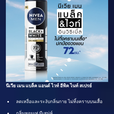
นีเวีย เมน แบล็ค แอนด์ ไวท์ อีพิค ไนท์ สเปรย์
ลดเหงื่อและระงับกลิ่นกาย ไม่ทิ้งคราบบนเสื้อ
กลิ่นหอมเท่ มีเสน่ห์