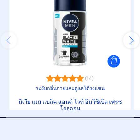
(14)
ระงับกลิ่นกายและดูแลใต้วงแขน
นีเวีย เมน แบล็ค แอนด์ ไวท์ อินวิซิเบิ้ล เฟรช
โรลออน