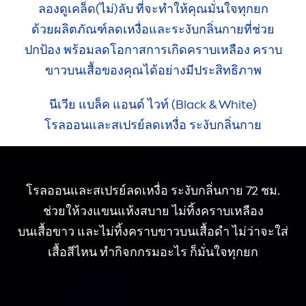
ลองดูเคล็ด
(ไม่)ลับ
ที่จะทำให้คุณมั่นใจทุกยก
ด้วยผลิตภัณฑ์
ลดเหงื่อและระงับ
กลิ่นกาย
ที่ช่วย
ปกป้อง
พร้อมลดโอกาส
การเกิด
คราบเหลือง
คราบ
ขาวบนเสื้อของคุณได้อย่างมี
ประสิทธิภาพ
นีเวีย แบล็ค แอนด์ ไวท์ (
Black
&
White
)
โรลออนและสเปรย์ลดเหงื่อ
ระงับกลิ่นกาย
โรลออนและสเปรย์ลดเหงื่อ
ระงับกลิ่นกาย 72 ชม.
ช่วยให้
วงแขน
แห้งสบาย
ไม่ทิ้งคราบเหลือง
บนเสื้อขาว
และไม่ทิ้งคราบขาว
บนเสื้อดำ
ไม่ว่าจะใส่
เสื้อ
สีไหน
ทำกิจกกรมอะไร
ก็มั่นใจทุกยก