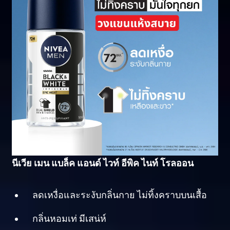
นีเวีย เมน แบล็ค แอนด์ ไวท์ อีพิค ไนท์
โรลออน
ลดเหงื่อและระงับกลิ่นกาย ไม่ทิ้งคราบบนเสื้อ
กลิ่นหอมเท่ มีเสน่ห์