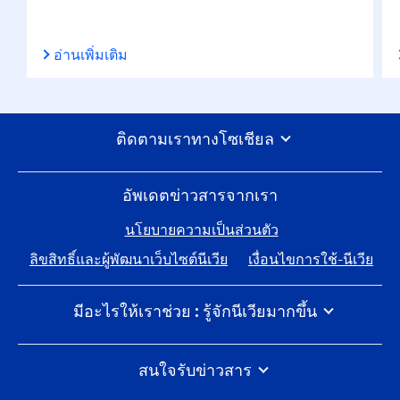
อ่านเพิ่มเติม
ติดตามเราทางโซเชียล
อัพเดตข่าวสารจากเรา
นโยบายความเป็นส่วนตัว
ลิขสิทธิ์และผู้พัฒนาเว็บไซต์นีเวีย
เงื่อนไขการใช้-นีเวีย
มีอะไรให้เราช่วย : รู้จักนีเวียมากขึ้น
นีเวีย 100 ปีแห่งการดูแลผิว
ร่วมงานกับไบเออร์สด๊อรฟ
สนใจรับข่าวสาร
นีเวียสัมผัสโลกอย่างไร
พูดคุยกับทีมนีเวียได้เสมอ