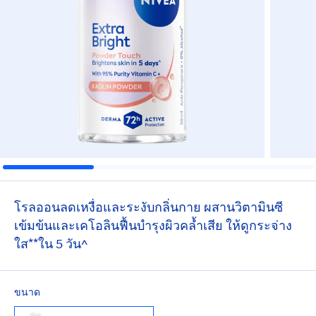
โรลออนลดเหงื่อและระงับกลิ่นกาย ผสานวิตามินซี
เข้มข้นและเคโอลินฟื้นบำรุงผิวคล้ำเสีย ให้ดูกระจ่าง
ใส**ใน 5 วัน^
ขนาด