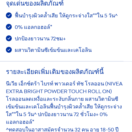
จุดเด่นของผลิตภัณฑ์
ฟื้นบำรุงผิวคล้ำเสีย ให้ดูกระจ่างใส**ใน 5 วัน^
0% แอลกอฮอล์*
ปกป้องยาวนาน 72ชม+
ผสานวิตามินซีเข้มข้นและเคโอลิน
รายละเอียดเพิ่มเติมของผลิตภัณฑ์นี้
นีเวีย เอ็กซ์ตร้า ไบรท์ พาวเดอร์ ทัช โรลออน (
NIVEA
EXTRA BRIGHT POWDER TOUCH ROLL ON)
โรลออนลดเหงื่อและระงับกลิ่นกาย ผสานวิตามินซี
เข้มข้นและเคโอลินฟื้นบำรุงผิวคล้ำเสีย ให้ดูกระจ่าง
ใส**ใน 5 วัน^ ปกป้องยาวนาน 72 ชั่วโมง+ 0%
แอลกอฮอล์*
^ทดสอบในอาสาสมัครจำนวน 32 คน อายุ 18-50 ปี