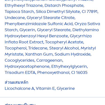
Ethylhexyl Triazone, Distarch Phosphate,
Tapioca Starch, Silica Dimethyl Silylate, CI 77891,
Undecane, Glyceryl Stearate Citrate,
Phenylbenzimidazole Sulfonic Acid, Oryza Sativa
Starch, Glycerin, Glyceryl Stearate, Diethylamino
Hydro
xybenzoyl Hexyl Benzoate, Glycyrrhiza
Inflata Root Extract, Tocopheryl Acetate,
Tocopherol, Tridecane, Stearyl Alcohol, Myristyl
Myristate, Xanthan Gum, Sodium
Hydro
xide,
Cocoglycerides, Carrageenan,
Hydro
xyacetophenone, Ethylhexylglycerin,
Trisodium EDTA, Phenoxyethanol, CI 16035
ส่วนผสมหลัก
Licochalcone A,
Vitamin
E, Glycerine