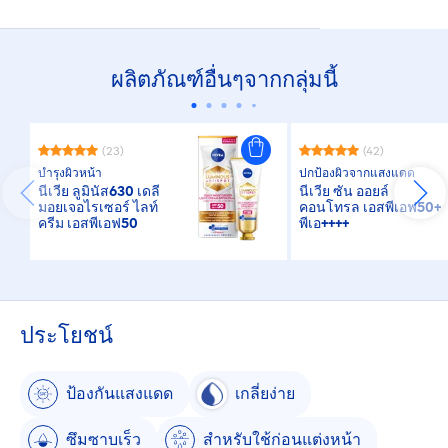
ผลิตภัณฑ์อื่นๆจากกลุ่มนี้
(23)
(42)
บำรุงผิวหน้า
ปกป้องผิวจากแสงแดด
นีเวีย ลูมินัส630 เดลี่
นีเวีย ซัน ออยล์
มอยเจอไรเซอร์ ไลท์
คอนโทรล เอสพีเอฟ50+
ครีม เอสพีเอฟ50
พีเอ++++
ประโยชน์
ป้องกันแสงแดด
เกลี่ยง่าย
ซึมซาบเร็ว
สำหรับใช้ก่อนแต่งหน้า