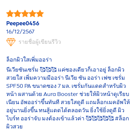
Peepee0456
16/12/2567
รายชื่อผู้เขียนรีวิว
ล็อกผิวใสเพิ่มออร่า
นีเวียซันเซรั่ม 🥰🥰🥰 แค่ซองเดียวก็เอาอยู่ ล็อกผิว
สวยใส เพิ่มความมีออร่า นีเวีย ซัน ออร่า เฟซ เซรั่ม
SPF50 PA ขนาดซอง 7 มล. เซรั่มกันแดดสำหรับผิว
หน้า ผสานด้วย Aura Booster ช่วยให้ผิวหน้าดูเรียบ
เนียน อัพออร่าขึ้นทันที สวยใสดูดี แถมล็อกเมคอัพให้
อยู่นานยิ่งขึ้น ทนสู้แดดได้ตลอดวัน ยิ่งใช้ยิ่งดูดี ผิว
ไบร์ท ออร่าจับ มงต้องเข้าแล้วค่า 🥰🥰🥰🥰🥰 #ล็อก
ผิวสวย