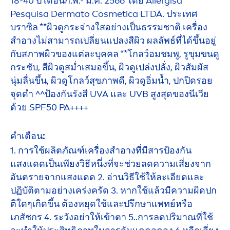
18-40 ปี เดือนก.พ.- มี.ค. 2566 โดย Allergisa
Pesquisa Dermato Cosmetica LTDA. ประเทศ
บราซิล **ผิวดูกระจ่างใสอย่างเป็นธรรมชาติ เครื่อง
สำอางไม่สามารถเปลี่ยนแปลงสีผิว ผลลัพธ์ที่ได้ขึ้นอยู่
กับสภาพผิวของแต่ละบุคคล **โกลว์อมชมพู, รูขุมขนดู
กระชับ, สีผิวดูสม่ำเสมอขึ้น, ผิวดูเปล่งปลั่ง, ผิวสัมผัส
นุ่มลื่นขึ้น, ผิวดูโกลว์สุขภาพดี, ผิวดูอิ่มน้ำ, ปกปิดรอย
จุดดำ ^^ป้องกันรังสี UVA และ UVB สูงสุดของนีเวีย
ด้วย SPF50 PA++++
คำเตือน:
1. การใช้ผลิตภัณฑ์เครื่องสำอางที่มีสารป้องกัน
แสงแดดเป็นเพียงวิธีหนึ่งที่จะช่วยลดความเสี่ยงจาก
อันตรายจากแสงแดด 2. อ่านวิธีใช้ให้ละเอียดและ
ปฏิบัติตามอย่างเคร่งครัด 3. หากใช้แล้วมีความผิดปก
ติใดๆเกิดขึ้น ต้องหยุดใช้และปรึกษาแพทย์หรือ
เภสัชกร 4. ระวังอย่าให้เข้าตา 5..การลดปริมาณที่ใช้