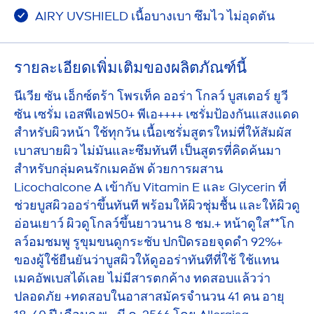
AIRY UVSHIELD เนื้อบางเบา ซึมไว ไม่อุดตัน
รายละเอียดเพิ่มเติมของผลิตภัณฑ์นี้
นีเวีย ซัน เอ็กซ์ตร้า โพรเท็ค ออร่า โกลว์ บูสเตอร์ ยูวี
ซัน เซรั่ม เอสพีเอฟ50+ พีเอ++++ เซรั่มป้องกันแสงแดด
สำหรับผิวหน้า ใช้ทุกวัน เนื้อเซรั่มสูตรใหม่ที่ให้สัมผัส
เบาสบายผิว ไม่มันและซึมทันที เป็นสูตรที่คิดค้นมา
สำหรับกลุ่มคนรักเมคอัพ ด้วยการผสาน
Licochalcone A เข้ากับ
Vitamin
E และ Glycerin ที่
ช่วยบูสผิวออร่าขึ้นทันที พร้อมให้ผิวชุ่มชื้น และให้ผิวดู
อ่อนเยาว์ ผิวดูโกลว์ขึ้นยาวนาน 8 ชม.+ หน้าดูใส**โก
ลว์อมชมพู รูขุมขนดูกระชับ ปกปิดรอยจุดดำ 92%+
ของผู้ใช้ยืนยันว่าบูสผิวให้ดูออร่าทันทีที่ใช้ ใช้แทน
เมคอัพเบสได้เลย ไม่มีสารตกค้าง ทดสอบแล้วว่า
ปลอดภัย +ทดสอบในอาสาสมัครจำนวน 41 คน อายุ