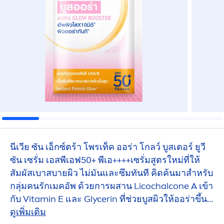
นีเวีย ซัน เอ็กซ์ตร้า โพรเท็ค ออร่า โกลว์ บูสเตอร์ ยูวี
ซัน เซรั่ม เอสพีเอฟ50+ พีเอ++++เซรั่มสูตรใหม่ที่ให้
สัมผัสเบาสบายผิว ไม่มันและซึมทันที คิดค้นมาสำหรับ
กลุ่มคนรักเมคอัพ ด้วยการผสาน Licochalcone A เข้า
กับ
Vitamin
E และ Glycerin ที่ช่วยบูสผิวให้ออร่าขึ้น
พร้อมให้ผิวชุ่มชื้น และให้ผิวดูอ่อนเยาว์
ดูเพิ่มเติม