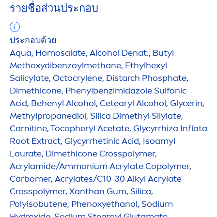
รายชื่อส่วนประกอบ
ประกอบด้วย
Aqua
, Homosalate, Alcohol Denat., Butyl
Methoxydibenzoylmethane, Ethylhexyl
Salicylate, Octocrylene, Distarch Phosphate,
Dimethicone, Phenylbenzimidazole Sulfonic
Acid, Behenyl Alcohol, Cetearyl Alcohol, Glycerin,
Methylpropanediol, Silica Dimethyl Silylate,
Carnitine, Tocopheryl Acetate, Glycyrrhiza Inflata
Root Extract, Glycyrrhetinic Acid, Isoamyl
Laurate, Dimethicone Crosspolymer,
Acrylamide/Ammonium Acrylate Copolymer,
Carbomer, Acrylates/C10-30 Alkyl Acrylate
Crosspolymer, Xanthan Gum, Silica,
Polyisobutene, Phenoxyethanol, Sodium
Hydro
xide, Sodium Stearoyl Glutamate,