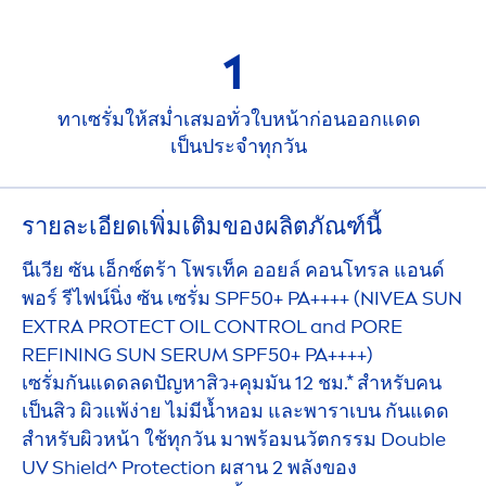
1
ทาเซรั่มให้สม่ำเสมอทั่วใบหน้าก่อนออกแดด
เป็นประจำทุกวัน
รายละเอียดเพิ่มเติมของผลิตภัณฑ์นี้
นีเวีย ซัน เอ็กซ์ตร้า โพรเท็ค ออยล์ คอนโทรล แอนด์
พอร์ รีไฟน์นิ่ง ซัน เซรั่ม SPF50+ PA++++ (
NIVEA
SUN
EXTRA
PROTECT
OIL CONTROL and PORE
REFINING
SUN
SERUM SPF50+ PA++++)
เซรั่มกันแดดลดปัญหาสิว+คุมมัน 12 ชม.* สำหรับคน
เป็นสิว ผิวแพ้ง่าย ไม่มีนํ้าหอม และพาราเบน กันแดด
สำหรับผิวหน้า ใช้ทุกวัน มาพร้อมนวัตกรรม Double
UV Shield^
Protect
ion ผสาน 2 พลังของ