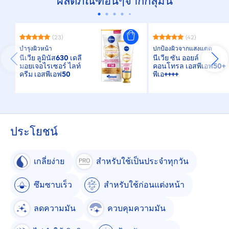
ผลิตภัณฑ์อื่นๆจากกลุ่มนี้
(23)
(42)
บำรุงผิวหน้า
ปกป้องผิวจากแสงแดด
นีเวีย ลูมินัส630 เดลี่
นีเวีย ซัน ออยล์
มอยเจอไรเซอร์ ไลท์
คอนโทรล เอสพีเอฟ50+
ครีม เอสพีเอฟ50
พีเอ++++
ประโยชน์
เกลี่ยง่าย
สำหรับใช้เป็นประจำทุกวัน
ซึมซาบเร็ว
สำหรับใช้ก่อนแต่งหน้า
ลดความมัน
ควบคุมความมัน