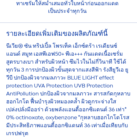
ทาเซรั่มให้สม่ำเสมอทั่วใบหน้าก่อนออกแดด
เป็นประจำทุกวัน
รายละเอียดเพิ่มเติมของผลิตภัณฑ์นี้
นีเวีย® ซัน ทริปเปิ้ล โพรเท็ค เอ็กซ์ตร้า เรเดียนซ์
แอนด์ สมูท เอสพีเอฟ50+ พีเอ+++ กันแดดเนื้อเซรั่ม
สูตรบางเบา สำหรับผิวหน้า ซึมไวในไม่กี่วินาที ใช้ได้
ทุกวัน 3 การปกป้องผิวขั้นสุดจากแสงสีฟ้า รังสียูวีเอ ยู
วีบี ปกป้องผิวจากมลภาวะ BLUE LIGHT effect
protect
ion UVA
Protect
ion UVB
Protect
ion
AntiPollution ปกป้องผิวจากมลภาวะ สารสกัดกุหลาบ
ฮอกไกโด ฟื้นบำรุงผิวหมองคล้ำ ผิวดูกระจ่างใส
เปล่งปลั่งมีออร่า ด้วยพลังแอนตี้ออกซิแดนต์ 36 เท่า*
0% octinoxate, oxybenzone *กุหลาบฮอกไกโดโรส
มีประสิทธิภาพแอนตี้ออกซิแดนท์ 36 เท่าเมื่อเทียบกับ
เกรปฟรุต