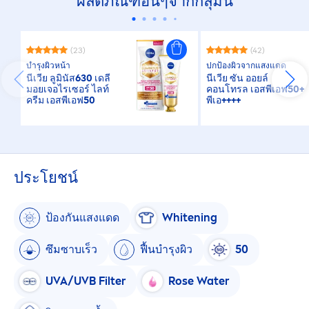
ผลิตภัณฑ์อื่นๆจากกลุ่มนี้
(23)
(42)
บำรุงผิวหน้า
ปกป้องผิวจากแสงแดด
นีเวีย ลูมินัส630 เดลี่
นีเวีย ซัน ออยล์
มอยเจอไรเซอร์ ไลท์
คอนโทรล เอสพีเอฟ50+
ครีม เอสพีเอฟ50
พีเอ++++
ประโยชน์
ป้องกันแสงแดด
White
ning
ซึมซาบเร็ว
ฟื้นบำรุงผิว
50
UVA/UVB Filter
Rose
Water