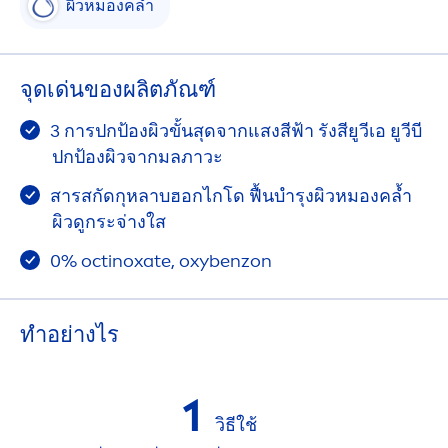
ผิวหมองคล้ำ
จุดเด่นของผลิตภัณฑ์
3 การปกป้องผิวขั้นสุดจากแสงสีฟ้า รังสียูวีเอ ยูวีบี
ปกป้องผิวจากมลภาวะ
สารสกัดกุหลาบฮอกไกโด ฟื้นบำรุงผิวหมองคล้ำ
ผิวดูกระจ่างใส
0% octinoxate, oxybenzon
ทําอย่างไร
1
วิธีใช้