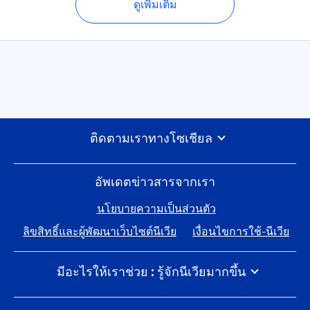
ดูเพิ่มเติม
ติดตามเราทางโซเชียล
อัพเดตข่าวสารจากเรา
นโยบายความเป็นส่วนตัว
ลิขสิทธิ์และผู้พัฒนาเว็บไซต์นีเวีย
เงื่อนไขการใช้-นีเวีย
มีอะไรให้เราช่วย : รู้จักนีเวียมากขึ้น
นีเวีย 100 ปีแห่งการดูแลผิว
ร่วมงานกับไบเออร์สด๊อรฟ