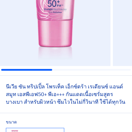
นีเวีย ซัน ทริปเปิ้ล โพรเท็ค เอ็กซ์ตร้า เรเดียนซ์ แอนด์
สมูท เอสพีเอฟ50+ พีเอ+++ กันแดดเนื้อเซรั่มสูตร
บางเบา สำหรับผิวหน้า ซึมไวในไม่กี่วินาที ใช้ได้ทุกวัน
ขนาด