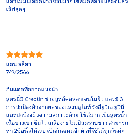
แล้วไม่มันเลยดีมากชอบมากใช้หมดหลายหลอดแล้ว
เลิฟสุดๆ
แอน อลิสา
7/9/2566
กันแดดที่อยากแนะนำ
สูตรนี้มี Creatin ช่วยบูทส์คอลลาเจนในผิว และมี 3
การปกป้องผิวจากผลของแสงบลูไลท์ รังสียูวีเอ ยูวีบี
และปกป้องผิวจากมลภาวะด้วย ใช้ดีมาก เป็นสูตรน้ำ
เนื้อบางเบา ซึมไว เกลี่ยง่ายไม่เป็นคราบขาว สามารถ
ทา 2ข้อนิ้วได้เลย เป็นกันแดดอีกตัวที่ใช้ได้ทุกวันค่ะ