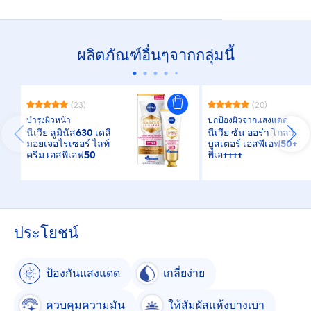
ผลิตภัณฑ์อื่นๆจากกลุ่มนี้
(23)
(20)
บำรุงผิวหน้า
ปกป้องผิวจากแสงแดด
นีเวีย ลูมินัส630 เดลี่
นีเวีย ซัน ออร่า โกลว์
มอยเจอไรเซอร์ ไลท์
บูสเตอร์ เอสพีเอฟ50+
ครีม เอสพีเอฟ50
พีเอ++++
ประโยชน์
ป้องกันแสงแดด
เกลี่ยง่าย
ควบคุมความมัน
ให้สัมผัสแห้งบางเบา