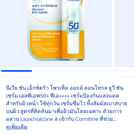
นีเวีย ซัน เอ็กซ์ตร้า โพรเท็ค ออยล์ คอนโทรล ยูวี ซัน
เซรั่ม เอสพีเอฟ50+ พีเอ++++ เซรั่มป้องกันแสงแดด
สำหรับผิวหน้า ใช้ทุกวัน เซรั่มซึมไว ทิ้งสัมผัสเบาสบาย
บนผิว สูตรที่คิดค้นมาเพื่อผิวมันโดยเฉพาะ ด้วยการ
ผสาน Licochalcone A เข้ากับ Carnitine ที่ช่วย
จัดการเรื่องความมัน เพื่อผิวที่ใส คุมมันยาวนาน**
ดูเพิ่มเติม