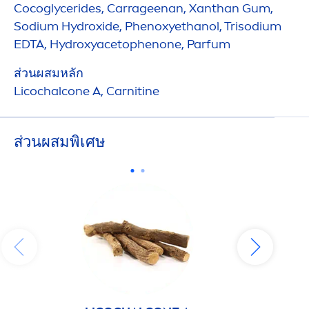
Cocoglycerides, Carrageenan, Xanthan Gum,
Sodium
Hydro
xide, Phenoxyethanol, Trisodium
EDTA,
Hydro
xyacetophenone, Parfum
ส่วนผสมหลัก
Licochalcone A, Carnitine
ส่วนผสมพิเศษ