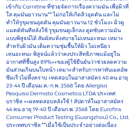
เข้ากับ Carnitine ที่ช่วยจัดการเรื่องความมัน เพื่อผิวที่
ใส คุมมันยาวนาน** ไม่ก่อให้เกิดสิวอุดตัน และไม่
ทำให้รูขุมขนอุดตัน คุมมันยาวนาน 12 ชั่วโมง+ ผิวดู
แมตต์ทันทีหลังใช้ รูขุมขนดูเล็กลง ดูดซับความมัน
แบบพิสูจน์ได้ สัมผัสแห้งสบายไม่เหนอะหนะ เหมาะ
สำหรับผิวมัน เติมความชุ่มชื้นให้ผิว ไม่เหนียว
เหนอะหนะ พิสูจน์แล้วว่าคงประสิทธิภาพแม้อยู่ใน
อากาศที่ชื้นสูง 89%++ของผู้ใช้ยืนยันว่าช่วยลดความ
มันส่วนเกินบนใบหน้า เหมาะสำหรับการทาทับเมคอัพ
ซึมเร็วไม่ทิ้งคราบ +ทดสอบในอาสาสมัคร 40 คน อายุ
23-44 ปี เดือนม.ค.-ก.พ. 2568 โดย Allergisa
Pesquisa Dermato Cosmetica LTDA ประเทศ
บราซิล ++ผลทดสอบหลังใช้ 1 สัปดาห์ในอาสาสมัคร
44 คน อายุ 19-40 ปี เดือนก.พ. 2568 โดย Eurofins
Consumer Product Testing (Guangzhou) Co., Ltd.
ประเทศบราซิล **เมื่อใช้เป็นประจำอย่างต่อเนื่อง