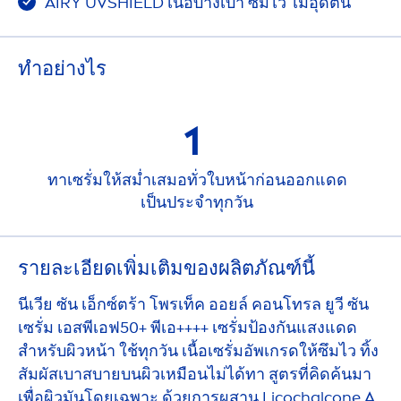
AIRY UVSHIELD เนื้อบางเบา ซึมไว ไม่อุดตัน
ทําอย่างไร
1
ทาเซรั่มให้สม่ำเสมอทั่วใบหน้าก่อนออกแดด
เป็นประจำทุกวัน
รายละเอียดเพิ่มเติมของผลิตภัณฑ์นี้
นีเวีย ซัน เอ็กซ์ตร้า โพรเท็ค ออยล์ คอนโทรล ยูวี ซัน
เซรั่ม เอสพีเอฟ50+ พีเอ++++ เซรั่มป้องกันแสงแดด
สำหรับผิวหน้า ใช้ทุกวัน เนื้อเซรั่มอัพเกรดให้ซึมไว ทิ้ง
สัมผัสเบาสบายบนผิวเหมือนไม่ได้ทา สูตรที่คิดค้นมา
เพื่อผิวมันโดยเฉพาะ ด้วยการผสาน Licochalcone A