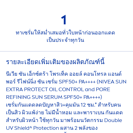
1
ทาเซรั่มให้สม่ำเสมอทั่วใบหน้าก่อนออกแดด
เป็นประจำทุกวัน
รายละเอียดเพิ่มเติมของผลิตภัณฑ์นี้
นีเวีย ซัน เอ็กซ์ตร้า โพรเท็ค ออยล์ คอนโทรล แอนด์
พอร์ รีไฟน์นิ่ง ซัน เซรั่ม SPF50+ PA++++ (
NIVEA
SUN
EXTRA
PROTECT
OIL CONTROL and PORE
REFINING
SUN
SERUM SPF50+ PA++++)
เซรั่มกันแดดลดปัญหาสิว+คุมมัน 12 ชม.* สำหรับคน
เป็นสิว ผิวแพ้ง่าย ไม่มีนํ้าหอม และพาราเบน กันแดด
สำหรับผิวหน้า ใช้ทุกวัน มาพร้อมนวัตกรรม Double
UV Shield^
Protect
ion ผสาน 2 พลังของ