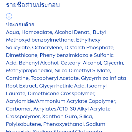
รายชื่อส่วนประกอบ
ประกอบด้วย
Aqua
, Homosalate, Alcohol Denat., Butyl
Methoxydibenzoylmethane, Ethylhexyl
Salicylate, Octocrylene, Distarch Phosphate,
Dimethicone, Phenylbenzimidazole Sulfonic
Acid, Behenyl Alcohol, Cetearyl Alcohol, Glycerin,
Methylpropanediol, Silica Dimethyl Silylate,
Carnitine, Tocopheryl Acetate, Glycyrrhiza Inflata
Root Extract, Glycyrrhetinic Acid, Isoamyl
Laurate, Dimethicone Crosspolymer,
Acrylamide/Ammonium Acrylate Copolymer,
Carbomer, Acrylates/C10-30 Alkyl Acrylate
Crosspolymer, Xanthan Gum, Silica,
Polyisobutene, Phenoxyethanol, Sodium
Hydro
xide, Sodium Stearoyl Glutamate,