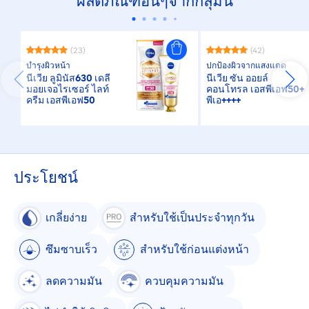
ผลิตภัณฑ์อื่นๆจากกลุ่มนี้
(23)
(42)
บำรุงผิวหน้า
ปกป้องผิวจากแสงแดด
นีเวีย ลูมินัส630 เดลี่
นีเวีย ซัน ออยล์
มอยเจอไรเซอร์ ไลท์
คอนโทรล เอสพีเอฟ50+
ครีม เอสพีเอฟ50
พีเอ++++
ประโยชน์
เกลี่ยง่าย
สำหรับใช้เป็นประจำทุกวัน
ซึมซาบเร็ว
สำหรับใช้ก่อนแต่งหน้า
ลดความมัน
ควบคุมความมัน