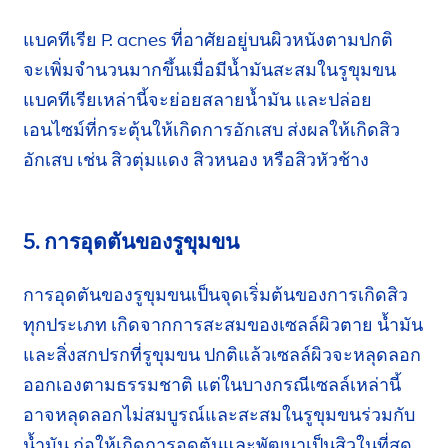
แบคทีเรีย P. acnes ที่อาศัยอยู่บนผิวหนังตามปกติ
จะเพิ่ม
จำนวนมากขึ้นเมื่อมีน้ำมันสะสมใน
รูขุมขน
แบคทีเรีย
เหล่านี้จะย่อยสลายน้ำมัน และปล่อย
เอนไซม์ที่กระตุ้นให้เกิดการอักเสบ ส่งผลให้เกิดสิว
อักเสบ
เช่น สิวตุ่มแดง สิวหนอง หรือสิวหัวช้าง
5. การอุดตันของรูขุมขน
การอุดตันของรูขุมขนเป็นจุดเริ่มต้นของการเกิดสิว
ทุกประเภท
เกิดจากการสะสมของเซลล์ผิวตาย น้ำมัน
และสิ่งสกปรกที่รูขุมขน ปกติแล้วเซลล์ผิวจะหลุดลอก
ออกเองตามธรรมชาติ แต่ในบางกรณีเซลล์เหล่านี้
อาจหลุดลอกไม่สมบูรณ์และสะสมในรูขุมขนร่วมกับ
น้ำมัน ก่อให้เกิดการอุดตันและพัฒนาเป็นสิวในที่สุด