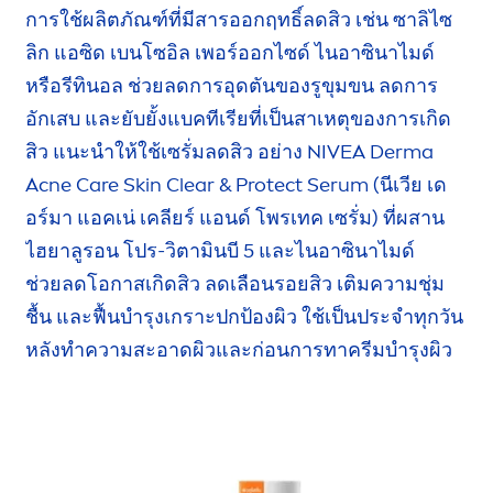
การใช้ผลิตภัณฑ์ที่มีสารออกฤทธิ์ลดสิว เช่น ซาลิไซ
ลิก แอซิด เบนโซอิล เพอร์ออกไซด์ ไนอาซินาไมด์
หรือรีทินอล ช่วยลดการอุดตันของรูขุมขน ลดการ
อักเสบ
และยับยั้ง
แบคทีเรียที่เป็นสาเหตุของการเกิด
สิว แนะนำให้ใช้เซรั่มลดสิว อย่าง
NIVEA
Derma
Acne
Care
Skin
Clear &
Protect
Serum (นีเวีย เด
อร์มา แอคเน่ เคลียร์ แอนด์
โพรเทค
เซรั่ม) ที่ผสาน
ไฮยาลูรอน
โปร-วิตามินบี 5
และไนอาซินาไมด์
ช่วยลด
โอกาสเกิดสิว ลดเลือนรอยสิว เติมความชุ่ม
ชื้น และฟื้นบำรุงเกราะปกป้องผิว ใช้เป็นประจำทุกวัน
หลัง
ทำความสะอาด
ผิวและก่อนการทาครีมบำรุงผิว