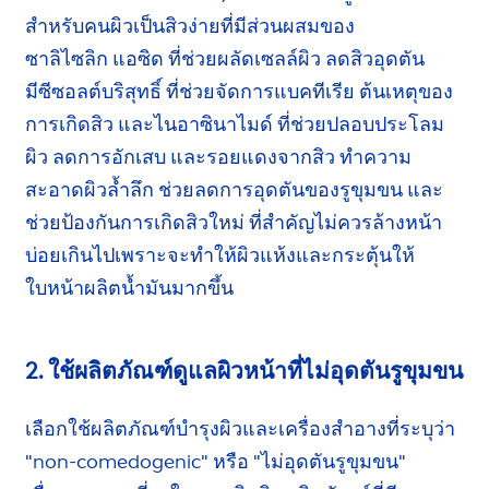
สำหรับคนผิวเป็นสิวง่ายที่มี
ส่วนผสม
ของ
ซาลิไซลิก แอซิด
ที่ช่วยผลัดเซลล์ผิว ลดสิวอุดตัน
มีซีซอลต์บริสุทธิ์
ที่ช่วยจัดการแบคทีเรีย ต้นเหตุของ
การเกิดสิว และไนอาซินาไมด์ ที่ช่วยปลอบประโลม
ผิว
ลดการอักเสบ
และรอยแดงจากสิว ทำความ
สะอาดผิวล้ำลึก ช่วยลดการอุดตันของ
รูขุมขน
และ
ช่วยป้องกันการเกิดสิวใหม่ ที่สำคัญไม่ควรล้างหน้า
บ่อยเกินไปเพราะจะทำให้
ผิวแห้ง
และกระตุ้นให้
ใบหน้าผลิตน้ำมันมากขึ้น
2. ใช้ผลิตภัณฑ์ดูแลผิวหน้าที่ไม่อุดตัน
รูขุมขน
เลือกใช้ผลิตภัณฑ์บำรุงผิวและเครื่องสำอางที่ระบุว่า
"non-comedogenic" หรือ
"ไม่อุดตันรูขุมขน"