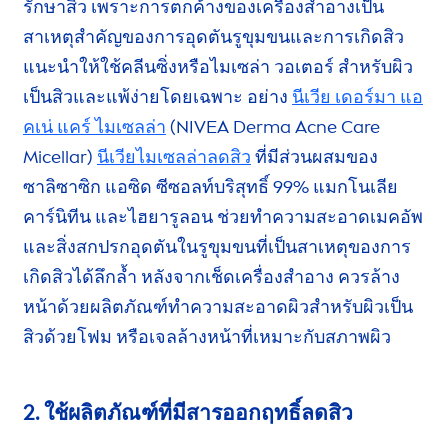
รักษาสิว เพราะการตกค้างของเครื่องสำอางเป็น
สาเหตุสำคัญของการอุดตันรูขุมขนและการเกิดสิว
แนะนำให้ใช้
คลีนซิ่ง
หรือ
ไมเซล่า วอเตอร์
สำหรับผิว
เป็นสิวและแพ้ง่ายโดยเฉพาะ อย่าง
นีเวีย เดอร์มา แอ
คเน่ แคร์ ไมเซลล่า
(
NIVEA
Derma Acne
Care
Micellar)
นีเวียไมเซลล่าลดสิว
ที่มีส่วนผสมของ
ซาลิซาซิก แอซิด
ซีซอลท์บริสุทธิ์ 99%
แมกโนเลีย
คาร์นิทีน
และไฮยารูลอน
ช่วยทำความสะอาด
เมคอัพ
และ
สิ่งสกปรก
อุดตันในรูขุมขนที่เป็นสาเหตุของการ
เกิดสิวได้ลึกล้ำ หลังจากเช็ดเครื่องสำอาง ควรล้าง
หน้าด้วยผลิตภัณฑ์
ทำความสะอาดผิว
สำหรับผิวเป็น
สิวด้วยโฟม หรือเจลล้างหน้าที่เหมาะกับสภาพผิว
2. ใช้ผลิตภัณฑ์ที่มีสารออกฤทธิ์ลดสิว