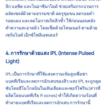
ลิก แอซิด
และไนอาซินาไมด์
ช่วยเสริมกระบวนการ
ผลัดเซลล์ผิวตามธรรมชาติ ลดรูขุมขน
ลดรอยดำ
รอยแดง
และลดโอกาสเกิดสิวซ้ำ ใช้ก่อนนอนหลัง
ทำความสะอาด
ผิว โดยเช็ดด้วยโทนเนอร์
ตามด้วย
เซรั่มไนท์
เอ็กซ์โฟลิเอทเตอร์
4. การรักษาด้วยแสง IPL (Intense Pulsed
Light)
IPL เป็นการรักษาที่ใช้แสงความเข้มสูงเพื่อฆ่า
แบคทีเรียและลดการอักเสบของสิว แสง IPL จะถูกดูด
ซับโดยฮีโมโกลบินในเส้นเลือดและ
พอร์ไฟริน
(สารที่
ผลิตโดยแบคทีเรีย
P. acnes
) ทำให้เกิดความร้อนที่
ทำลายแบคทีเรียและลดการอักเสบ การรักษานี้