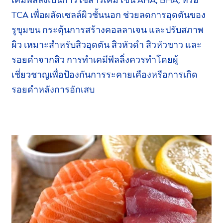
เคมีพีลลิ่งเป็นการใช้สารเคมี เช่น AHA, BHA, หรือ
TCA เพื่อผลัดเซลล์ผิวชั้นนอก ช่วยลดการอุดตันของ
รูขุมขน
กระตุ้นการสร้าง
คอลลาเจน
และปรับสภาพ
ผิว เหมาะสำหรับสิวอุดตัน สิวหัวดำ สิวหัวขาว และ
รอยดำ
จากสิว การทำ
เคมีพีลลิ่ง
ควรทำโดยผู้
เชี่ยวชาญเพื่อป้องกันการ
ระคายเคือง
หรือการเกิด
รอยดำหลัง
การอักเสบ