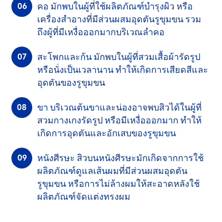
คอ
มักพบในผู้ที่ใช้ผลิตภัณฑ์บำรุงผิว หรือ
เครื่องสำอาง
ที่มีส่วนผสมอุดตันรูขุมขน รวม
ถึงผู้ที่มีเหงื่อออกมากบริเวณลำคอ
สะโพกและก้น
มักพบในผู้ที่สวมเสื้อผ้ารัดรูป
หรือนั่งเป็นเวลานาน ทำให้เกิดการ
เสียดสี
และ
อุดตันของ
รูขุมขน
ขา
บริเวณต้นขาและน่องอาจพบสิวได้ในผู้ที่
สวมกางเกงรัดรูป หรือมีเหงื่อออกมาก ทำให้
เกิดการอุดตันและอักเสบของรูขุมขน
หนังศีรษะ
สิวบนหนังศีรษะมักเกิดจากการใช้
ผลิตภัณฑ์
ดูแลเส้นผมที่มีส่วนผสมอุดตัน
รูขุมขน
หรือการไม่ล้างผมให้สะอาดหลังใช้
ผลิตภัณฑ์
จัดแต่งทรงผม