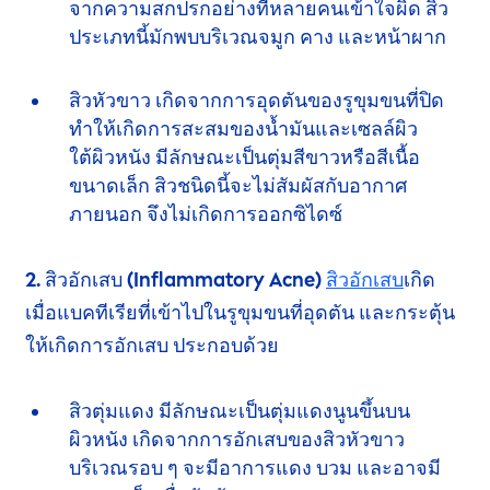
จากความสกปรกอย่างที่
หลายคน
เข้าใจผิด สิว
ประเภทนี้มักพบบริเวณจมูก คาง และหน้าผาก
สิวหัวขาว
เกิดจากการอุดตันของรูขุมขนที่ปิด
ทำให้เกิด
การสะสมของน้ำมันและเซลล์ผิว
ใต้ผิวหนัง
มีลักษณะเป็นตุ่มสีขาวหรือสีเนื้อ
ขนาดเล็ก สิวชนิดนี้จะไม่สัมผัสกับอากาศ
ภายนอก
จึงไม่เกิดการออกซิไดซ์
2. สิวอักเสบ (Inflammatory Acne)
สิวอักเสบ
เกิด
เมื่อแบคทีเรียที่เข้าไปในรูขุมขนที่อุดตัน และกระตุ้น
ให้เกิดการอักเสบ ประกอบด้วย
สิวตุ่มแดง
มีลักษณะเป็นตุ่มแดงนูนขึ้นบน
ผิวหนัง เกิดจากการอักเสบของสิวหัวขาว
บริเวณรอบ ๆ จะมีอาการแดง บวม และอาจมี