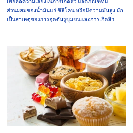
เพื่อลดความเสี่ยง
ในการเกิดสิว ผลิตภัณฑ์ที่มี
ส่วนผสม
ของน้ำมันแร่
ซิลิโคน
หรือมีความมันสูง มัก
เป็น
สาเหตุ
ของการอุดตัน
รูขุมขน
และการเกิดสิว