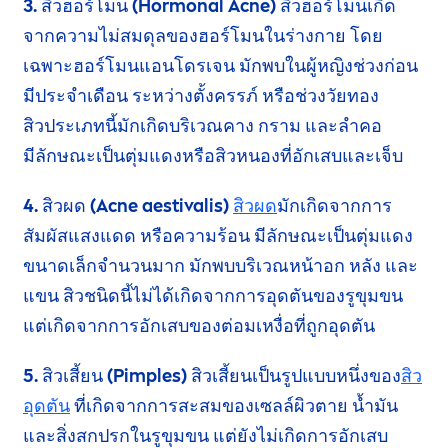
3. สิวฮอร์โมน (Hormonal Acne)
สิวฮอร์โมนเกิด
จากความไม่สมดุลของฮอร์โมนในร่างกาย โดย
เฉพาะฮอร์โมนแอนโดรเจน มักพบในผู้หญิงช่วงก่อน
มีประจำเดือน
ระหว่างตั้งครรภ์
หรือช่วงวัยทอง
สิวประเภทนี้
มักเกิดบริเวณคาง กราม และลำคอ
มีลักษณะ
เป็นตุ่มแดงหรือสิวหนองที่อักเสบและเจ็บ
4. สิวผด (Acne aestivalis)
สิวผด
มักเกิดจากการ
สัมผัสแสงแดด หรือความร้อน มีลักษณะเป็นตุ่มแดง
ขนาดเล็กจำนวนมาก มักพบบริเวณหน้าอก หลัง และ
แขน สิวชนิดนี้ไม่ได้เกิดจากการอุดตันของรูขุมขน
แต่เกิดจากการอักเสบของต่อมเหงื่อที่ถูกอุดตัน
5. สิวเสี้ยน (Pimples)
สิวเสี้ยนเป็นรูปแบบหนึ่งของ
สิว
อุดตัน
ที่เกิดจากการสะสมของเซลล์ผิวตาย น้ำมัน
และสิ่งสกปรกใน
รูขุมขน
แต่ยังไม่เกิดการอักเสบ