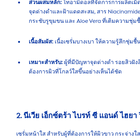
ส่วนผสมหลัก:
ไทอามิดอลที่จัดการ
การผลิต
เม็
จุดด่างดำ
และฝ้าแดด
สะสม,
สาร Niacinamid
กระชับ
รูขุมขน
และ Aloe Vera
ที่เติม
ความ
ชุ่มช
เนื้อสัมผัส:
เนื้อเซรั่มบางเบา ให้ความรู้สึก
ชุ่มชื้
เหมาะสำหรับ:
ผู้ที่มีปัญหาจุดด่างดำ
รอยสิว
ฝัง
ต้องการผิวที่โกลว์
ใสขึ้น
อย่างเห็นได้ชัด
2. นีเวีย เอ็กซ์ตร้า ไบรท์ ซี แอนด์ ไฮยา
เซรั่มหน้าใส สำหรับผู้ที่ต้องการให้ผิวขาว
กระจ่างใ