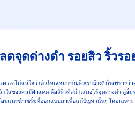
ลดจุดด่างดำ
รอยสิว ริ้วรอ
ขวด
แต่ไม่แน่ใจว่าตัวไหนเหมาะกับผิว
เราบ้าง?
นั่นเพราะว่า
น้าใสของคนมีฝ้าแดด คือสีผิว
ที่สม่ำเสมอ
ไร้จุดด่างดำ
ดูอิ่มฟ
ร้อมแนะนำ
เซรั่ม
ที่ออกแบบมา
เพื่อแก้ปัญหา
นั้นๆ โดยเฉพาะ เ