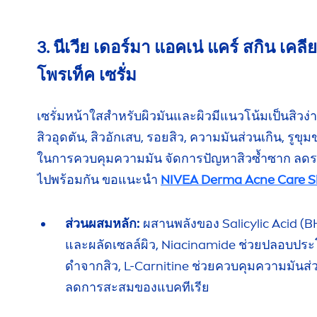
3. นีเวีย เดอร์มา แอคเน่ แคร์ สกิน เคลี
โพรเท็ค เซรั่ม
เซรั่มหน้าใสสำหรับผิวมันและผิวมีแนวโน้มเป็นสิวง่าย
สิวอุดตัน,
สิวอักเสบ,
รอยสิว,
ความมันส่วนเกิน, รูขุมข
ในการ
ควบคุม
ความมัน จัดการปัญหาสิวซ้ำซาก ลด
ไปพร้อมกัน
ขอแนะนำ
NIVEA
Derma Acne
Care
S
ส่วนผสมหลัก:
ผสานพลังของ Salicylic Acid (BH
และผลัด
เซลล์ผิว,
Niacinamide ช่วยปลอบ
ประ
ดำ
จากสิว,
L-Carnitine
ช่วยควบคุม
ความมันส่
ลดการ
สะสม
ของแบคทีเรีย