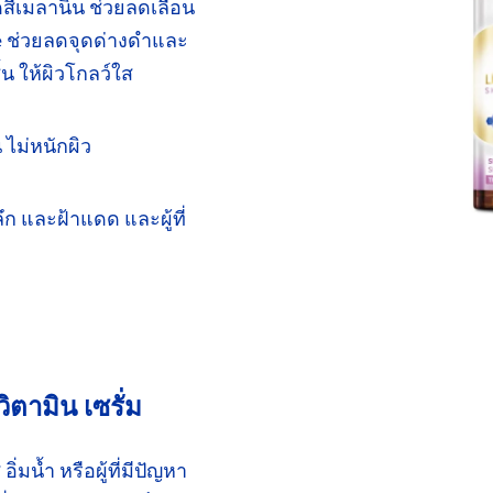
ดสี
เมลานิน
ช่วยลดเลือน
e
ช่วยลด
จุดด่างดำ
และ
ื้น
ให้ผิวโกลว์ใส
น
ไม่หนักผิว
ลึก
และฝ้าแดด และผู้ที่
 วิตามิน
เซรั่ม
ส
อิ่มน้ำ
หรือผู้ที่มีปัญหา