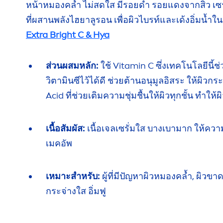
หน้าหมองคล้ำ
ไม่สดใส
มีรอยดำ
รอยแดงจากสิว เซรั
ที่ผสานพลัง
ไฮยาลูรอน
เพื่อผิวไบรท์และเด้งอิ่มน้ำ
ใน
Extra Bright C
& Hya
ส่วนผสมหลัก:
ใช้
Vitamin
C
ซึ่งเทคโนโลยี
นี้
วิตามินซี
ไว้ได้ดี
ช่วยต้าน
อนุมูลอิสระ
ให้ผิว
กระ
Acid
ที่ช่วยเติม
ความชุ่มชื้น
ให้ผิว
ทุกชั้น
ทำให้ผิ
เนื้อสัมผัส:
เนื้อเจลเซรั่มใส บางเบามาก
ให้ความ
เมคอัพ
เหมาะสำหรับ:
ผู้ที่มีปัญหาผิวหมองคล้ำ,
ผิวขาด
กระจ่างใส
อิ่มฟู