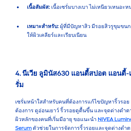
เนื้อสัมผัส:
เนื้อเซรั่มบางเบา ไม่เหนียว
เหนอะห
เหมาะสำหรับ:
ผู้ที่มีปัญหาสิว มีรอยสิว
รูขุมขน
ก
ให้ผิวเคลียร์
และเรียบเนียน
4. นีเวีย ลูมินัส630 แอนตี้สปอต
แอนตี้-
รั่ม
เซรั่มหน้าใสสำหรับคนที่ต้องการแก้ไขปัญหา
ริ้วรอย
ต้องการ
ดูอ่อนเยาว์
ริ้วรอย
ดูตื้นขึ้น
และจุดด่างดำต
ผิวหลัก
ของคน
ที่เริ่มมีอายุ
ขอแนะนำ
NIVEA
Lumin
Serum
ตัวช่วย
ในการจัดการ
ริ้วรอย
และจุดด่างดำต