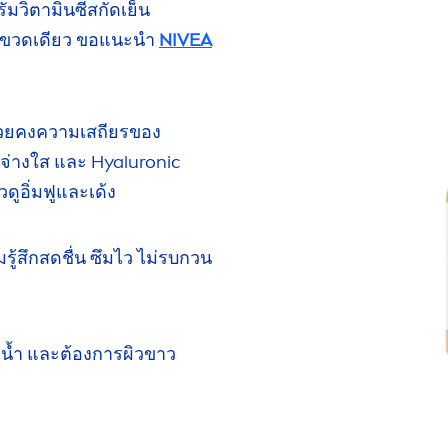
่มวิตามินซีสกัดเย็น
ขวดเดียว
ขอแนะนำ
NIVEA
ช่วยคงความเสถียรของ
จ่างใส และ
Hyaluron
ic
ว
ดูอิ่มฟูและเด้ง
รู้สึก
สดชื่น ซึมไว ไม่รบกวน
น้ำ
และต้องการผิวขาว