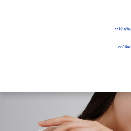
ผลิตภัณฑ์
คำแนะนำ
ไฮไ
คำแนะนำ
รวม 4 เซรั่มหน้าใส ลดจุดด่างดำ รอยสิว ริ้วรอ
เราใช้เครื
เราใช้เค