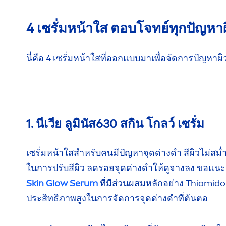
4 เซรั่มหน้าใส ตอบโจทย์
ทุกปัญหาผ
นี่คือ 4 เซรั่มหน้าใสที่ออกแบบมาเพื่อจัดการ
ปัญหาผิ
1. นีเวีย ลูมินัส630 สกิน โกลว์ เซรั่ม
เซรั่มหน้าใสสำหรับคนมีปัญหาจุดด่างดำ สีผิว
ไม่สม่
ในการ
ปรับ
สีผิว
ลดรอย
จุดด่างดำ
ให้ดูจางลง
ขอแนะ
Skin
Glow Serum
ที่มี
ส่วนผสมหลัก
อย่าง Thiamido
ประสิทธิภาพสูง
ในการ
จัดการจุดด่างดำ
ที่ต้นตอ