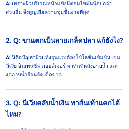
A:
เพราะผิวบริเวณหน้าแข้งมีต่อมไขมันน้อยกว่า
ส่วนอื่น
จึงสูญเสียความชุ่มชื้นง่ายที่สุด
2. Q: ขาแตกเป็นลายเกล็ดปลา
แก้ยังไง?
A:
นี่คือปัญหาผิวแห้งรุนแรงต้องใช้โลชั่น
เข้มข้น
เช่น
นีเวีย
อินเทนซีฟ
มอยส์เจอร์
ทาทันทีหลังอาบน้ำ และ
งดอาบน้ำร้อนจัดเด็ดขาด
3. Q: นีเวียตลับน้ำเงิน ทาส้นเท้าแตกได้
ไหม?