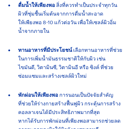
ดื่มน้ำให้เพียงพอ
สิ่งที่ควรทำเป็นประจำ
ทุกวัน
ผิวที่ชุ่มชื้นเริ่มต้นจากการดื่ม
น้ำสะอาด
ให้เพียงพอ
8-10 แก้วต่อวัน เพื่อให้เซลล์ผิวอิ่ม
น้ำ
จากภายใน
ทานอาหารที่มีประโยชน์
เลือกทานอาหารที่ช่วย
ในการเพิ่มน้ำมันธรรมชาติให้กับผิว เช่น
ไขมันดี,
วิตามินซี,
วิตามินอี หรือ ซิงค์ ที่ช่วย
ซ่อมแซม
และสร้างเซลล์ผิวใหม่
พักผ่อนให้เพียงพอ
การนอนเป็นปัจจัยสำคัญ
ที่ช่วย
ให้ร่างกายสร้างฟื้นฟูผิว กระตุ้นการสร้าง
คอลลาเจน
ได้มีประสิทธิภาพมากที่สุด
หากได้รับ
การพักผ่อน
ที่เพียงพอ
สามารถช่วยลด