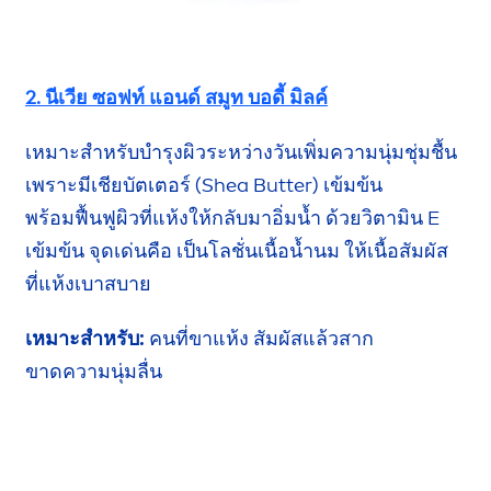
2. นีเวีย ซอฟท์ แอนด์ สมูท บอดี้ มิลค์
เหมาะสำหรับบำรุงผิวระหว่างวันเพิ่มความนุ่มชุ่มชื้น
เพราะมี
เชียบัตเตอร์
(Shea
Butter
)
เข้มข้น
พร้อมฟื้นฟูผิว
ที่แห้งให้กลับมาอิ่มน้ำ
ด้วยวิตามิน E
เข้มข้น
จุดเด่นคือ
เป็นโลชั่น
เนื้อน้ำนม
ให้เนื้อสัมผัส
ที่แห้ง
เบาสบาย
เหมาะสำหรับ:
คนที่ขาแห้ง สัมผัสแล้วสาก
ขาดความนุ่มลื่น