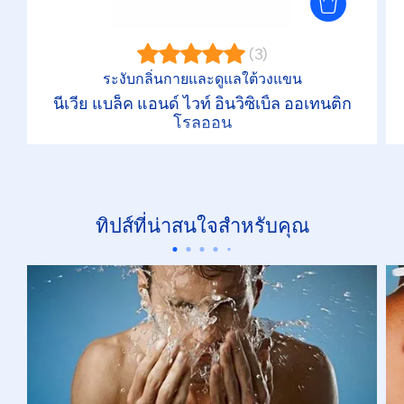
(3)
ระงับกลิ่นกายและดูแลใต้วงแขน
นีเวีย แบล็ค แอนด์ ไวท์ อินวิซิเบิ้ล ออเทนติก
โรลออน
ทิปส์ที่น่าสนใจสำหรับคุณ