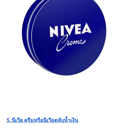
5. นีเวีย ครีมหรือนีเวียตลับน้ำเงิน