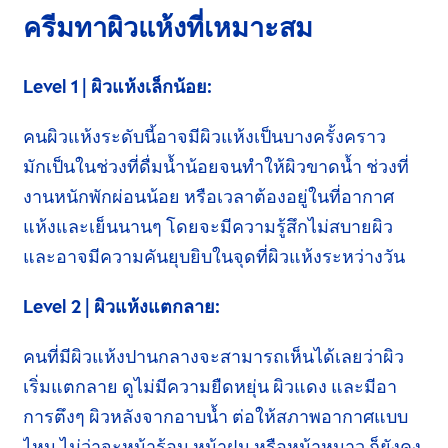
ครีมทาผิวแห้ง
ที่เหมาะสม
Level 1 | ผิวแห้งเล็กน้อย:
คนผิวแห้งระดับนี้อาจมีผิวแห้งเป็นบาง
ครั้งคราว
มักเป็น
ในช่วงที่ดื่มน้ำน้อยจนทำให้ผิวขาดน้ำ ช่วงที่
งานหนักพักผ่อนน้อย
หรือเวลา
ต้องอยู่ในที่อากาศ
แห้งและเย็นนานๆ
โดยจะมี
ความรู้สึกไม่สบายผิว
และอาจมีความคัน
ยุบยิบ
ในจุดที่ผิวแห้งระหว่างวัน
Level 2 | ผิวแห้งแตกลาย:
คนที่มีผิวแห้งปานกลางจะสามารถเห็นได้
เลยว่า
ผิว
เริ่มแตกลาย ดูไม่มีความยืดหยุ่น ผิวแดง และมีอา
การ
ตึงๆ
ผิวหลังจากอาบน้ำ ต่อให้สภาพอากาศแบบ
ไหน
ไม่ว่าจะ
หน้าร้อน
หน้าฝน
หรือหน้าหนาว ก็ยังคง