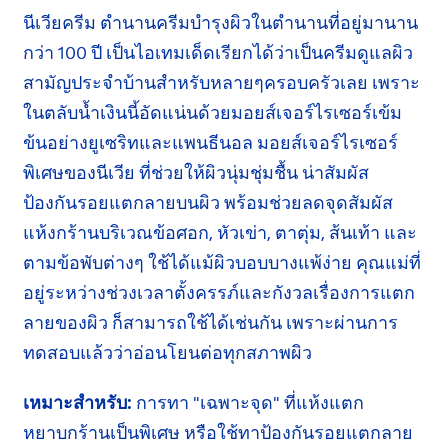
นีเวียครีม ตำนานครีมบำรุงผิวในตำนาน
ที่อยู่มานาน
กว่า
100 ปี
เป็นไอเทมเด็ด
เรียกได้ว่า
เป็นครีมดูแลผิว
สามัญประจำบ้านสำหรับหลายๆครอบครัวเลย เพราะ
ในตลับน้ำเงินนี้อัดแน่นด้วย
มอยส์เจอร์ไรเซอร์
เข้ม
ข้นอย่าง
ยูเซริท
และ
แพนธีนอล
มอยส์เจอร์ไรเซอร์
พิเศษ
ของนีเวีย
ที่ช่วยให้ผิวนุ่มชุ่มชื้น
น่าสัมผัส
ป้องกันรอยแตกลายบนผิว พร้อมช่วยลด
จุดสัมผัส
แห้งกร้านบริเวณข้อศอก,
หัวเข่า,
ตาตุ่ม,
ส้นเท้า และ
ตามข้อพับ
ต่างๆ
ใช้ได้แม้ผิว
บอบบาง
แพ้ง่าย คุณแม่ที่
อยู่ระหว่างช่วงเวลา
ตั้งครรภ์
และกังวลเรื่องการแตก
ลายของผิว
ก็สามารถ
ใช้ได้เช่นกัน เพราะผ่านการ
ทดสอบ
แล้วว่าอ่อนโยน
ต่อทุกสภาพผิว
เหมาะสำหรับ:
การทา "เฉพาะจุด" ที่แห้งแตก
หยาบกร้าน
เป็นพิเศษ หรือใช้ทา
ป้องกัน
รอยแตกลาย