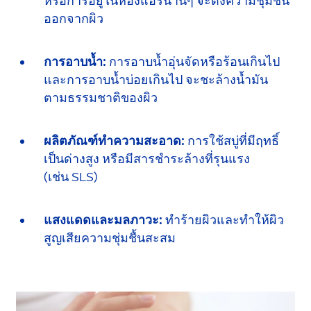
หรือการอยู่ในห้องแอร์นานๆ
จะดึง
ความชุ่มชื้น
ออกจากผิว
การอาบน้ำ:
การอาบน้ำอุ่นจัดหรือร้อนเกินไป
และการอาบน้ำบ่อยเกินไป
จะชะล้าง
น้ำมัน
ตามธรรมชาติ
ของผิว
ผลิตภัณฑ์ทำความสะอาด:
การใช้สบู่ที่มี
ฤทธิ์
เป็นด่างสูง หรือมีสารชำระล้าง
ที่รุนแรง
(เช่น SLS)
แสงแดดและมลภาวะ:
ทำร้ายผิว
และทำให้
ผิว
สูญเสียความชุ่มชื้นสะสม