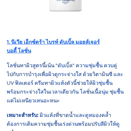
1. นีเวีย เอ็กซ์ตร้า ไบรท์ ดับเบิ้ล
มอยส์เจอร์
บอดี้ โลชั่น
โลชั่นทาผิวสูตรนี้เน้น "ดับเบิ้ล" ความชุ่มชื้น
ควบคู่
ไปกับ
การบำรุงเพื่อผิว
ดูกระจ่างใส
ด้วยวิตามินซี
และ
UV ฟิลเตอร์
ครีมทาผิวแห้งตัวนี้ช่วยให้ผิวชุ่มชื้น
พร้อมกระจ่างใส
ในเวลาเดียวกัน
โลชั่นเนื้อนุ่ม ชุ่มชื้น
แต่ไม่เหนียว
เหนอะหนะ
เหมาะสำหรับ:
ผิวแห้งที่ขาดน้ำและ
ดูหมองคล้ำ
ต้องการ
เติมความชุ่มชื้นเร่งด่วน
พร้อมปรับ
สีผิวให้ดู