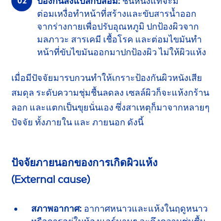
ป้องกันสิ่งแปลกปลอม:
ชั้นหนังแท้จะมี
ต่อมเหงื่อ
ทำหน้าที่สร้างและขับสารน้ำออก
จากร่างกายเพื่อปรับ
อุณหภูมิ
ปกป้องผิวจาก
มลภาวะ สารเคมี
เชื้อโรค
และต่อมไขมันทำ
หน้าที่ขับไขมัน
ออกมา
ปกป้องผิว ไม่ให้ผิวแห้ง
เมื่อมีปัจจัยมารบกวนทำให้เกราะป้องกัน
ผิวหนัง
เสีย
สมดุล ระดับความชุ่มชื้นลดลง
เซลล์ผิว
ก็จะแห้งกร้าน
ลอก และแตกเป็นขุยนั่นเอง
ซึ่งสาเหตุ
ก็มาจากหลายๆ
ปัจจัย
ทั้งภายใน
และ
ภายนอก
ดังนี้
ปัจจัยภายนอกของการเกิดผิวแห้ง
(External cause)
สภาพอากาศ:
อากาศหนาวและแห้งใน
ฤดูหนาว