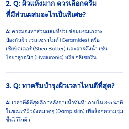
2. Q: ผิวแห้งมาก ควรเลือกครีม
ที่มีส่วนผสม
อะไรเป็นพิเศษ?
A:
ควรมองหาส่วนผสมที่ช่วยซ่อมแซมเกราะ
ป้องกันผิว
เช่น
เซราไมด์
(Ceramides) หรือ
เชียบัตเตอร์
(Shea
Butter
)
และสารดึงน้ำ เช่น
ไฮยาลูรอนิก
(
Hyaluron
ic) หรือ
กลีเซอรีน
3. Q: ทาครีมบำรุงผิวเวลาไหน
ดีที่สุด?
A:
เวลาที่ดีที่สุดคือ "หลังอาบน้ำทันที" ภายใน
3-5 นาที
ในขณะที่ผิวยัง
หมาดๆ
(Damp
skin
)
เพื่อล็อก
ความชุ่ม
ชื้นไว้ในผิว