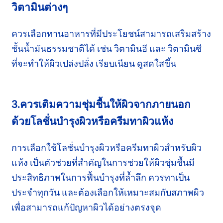
วิตามินต่างๆ
ควรเลือกทานอาหารที่มีประโยชน์สามารถ
เสริมสร้าง
ชั้นน้ำมันธรรมชาติได้ เช่น
วิตามินอี
และ
วิตามินซี
ที่จะทำให้
ผิวเปล่งปลั่ง
เรียบเนียน
ดูสดใสขึ้น
3.ควรเติมความชุ่มชื้นให้ผิว
จากภายนอก
ด้วยโลชั่น
บำรุงผิวหรือ
ครีมทาผิวแห้ง
การเลือกใช้โลชั่นบำรุงผิวหรือครีมทาผิวสำหรับผิว
แห้ง เป็นตัวช่วยที่สำคัญ
ในการช่วย
ให้ผิวชุ่มชื้นมี
ประสิทธิภาพในการฟื้นบำรุง
ที่ล้ำลึก
ควรทาเป็น
ประจำทุกวัน
และต้องเลือก
ให้
เหมาะสม
กับสภาพผิว
เพื่อสามารถแก้ปัญหาผิวได้อย่างตรงจุด