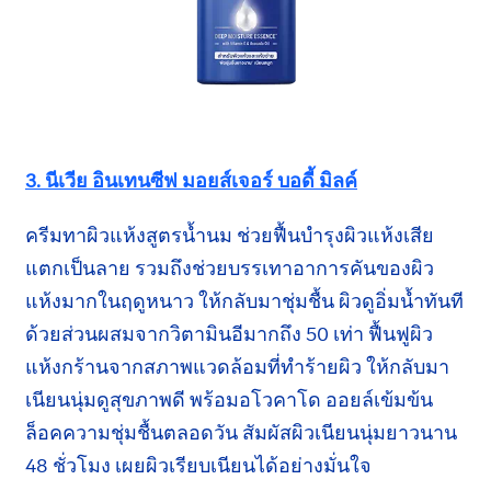
3. นีเวีย อินเทนซีฟ มอยส์เจอร์
บอดี้ มิลค์
ครีมทาผิวแห้งสูตรน้ำนม ช่วยฟื้นบำรุงผิวแห้งเสีย
แตกเป็นลาย รวมถึงช่วยบรรเทาอาการคันของผิว
แห้งมากในฤดูหนาว ให้กลับมา
ชุ่มชื้น
ผิวดูอิ่มน้ำทันที
ด้วยส่วนผสม
จาก
วิตามินอี
มากถึง
50 เท่า
ฟื้นฟูผิว
แห้งกร้านจาก
สภาพแวดล้อม
ที่ทำร้ายผิว ให้กลับมา
เนียนนุ่ม
ดูสุขภาพดี
พร้อม
อโวคาโด ออยล์
เข้มข้น
ล็อคความ
ชุ่มชื้น
ตลอดวัน สัมผัสผิว
เนียนนุ่ม
ยาวนาน
48 ชั่วโมง
เผยผิวเรียบเนียน
ได้อย่างมั่นใจ