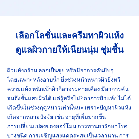
เลือกโลชั่นและครีมทา
ผิวแห้ง
ดูแลผิวกาย
ให้เนียนนุ่ม
ชุ่มชื้น
ผิวแห้งกร้าน ลอกเป็นขุย หรือมีอาการคัน
ยิบๆ
โดยเฉพาะ
หลังอาบน้ำ ยิ่งช่วงหน้าหนาวผิว
ยิ่งทวี
ความแห้ง หนักเข้าผิวก็อาจ
ระคายเคือง
มีอาการคัน
จนถึงขั้น
แสบผิวได้
แต่รู้หรือไม่?
อาการผิวแห้ง ไม่ได้
เกิดขึ้นในช่วงฤดูหนาว
เท่านั้นนะ
เพราะปัญหาผิวแห้ง
เกิดจาก
หลายปัจจัย
เช่น อายุที่เพิ่มมากขึ้น
การเปลี่ยนแปลง
ของฮอร์โมน การทานยา
รักษา
โรค
บางชนิด
การเผชิญ
แสงแดดสะสมเป็นเวลานาน การ