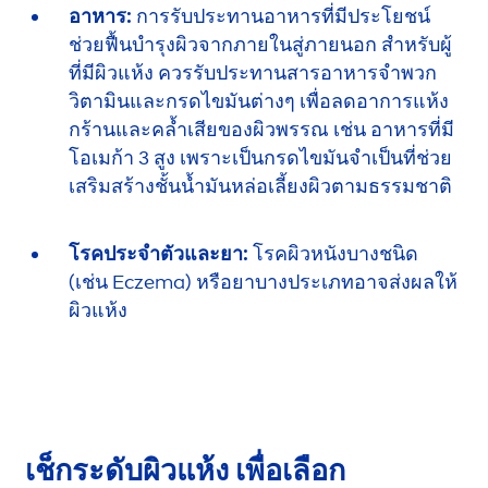
อาหาร:
การรับประทานอาหารที่มี
ประโยชน์
ช่วยฟื้นบำรุง
ผิว
จากภายใน
สู่ภายนอก
สำหรับผู้
ที่มีผิวแห้ง
ควรรับประทาน
สารอาหารจำพวก
วิตามิน
และ
กรดไขมัน
ต่างๆ
เพื่อลดอาการ
แห้ง
กร้านและคล้ำเสียของผิวพรรณ เช่น อาหารที่มี
โอเมก้า 3
สูง เพราะเป็นกรดไขมัน
จำเป็น
ที่ช่วย
เสริมสร้างชั้นน้ำมันหล่อเลี้ยงผิว
ตามธรรมชาติ
โรคประจำตัวและยา:
โรคผิวหนัง
บางชนิด
(เช่น Eczema)
หรือยาบางประเภท
อาจส่งผล
ให้
ผิวแห้ง
เช็กระดับผิวแห้ง เพื่อเลือก