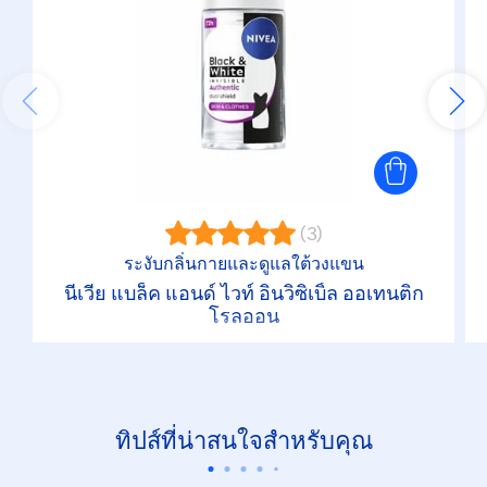
(3)
ระงับกลิ่นกายและดูแลใต้วงแขน
นีเวีย แบล็ค แอนด์ ไวท์ อินวิซิเบิ้ล ออเทนติก
โรลออน
ทิปส์ที่น่าสนใจสำหรับคุณ