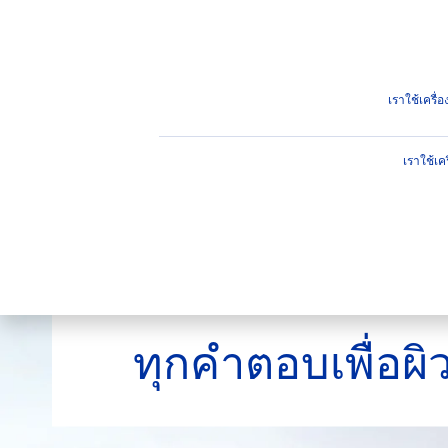
ผลิตภัณฑ์
คำแนะนำ
ไฮไ
คำแนะนำ
เราใช้เครื
ผลิตภัณฑ์หลัก
ประเภท
เราใช้เค
ปกป้องผิวจากแสงแดด
ท
ผิวกาย
บ
ตัวกรองที่
ผิวหน้า
บำ
ทุกคำตอบเพื่อผิ
สำหรับผู้ชาย
บำ
บำ