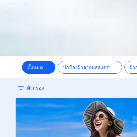
ป
ผิ
ร
ว
ทั้งหมด
ปกป้องผิวจากแสงแดด
ผิ
ร
ว
ตัวกรอง