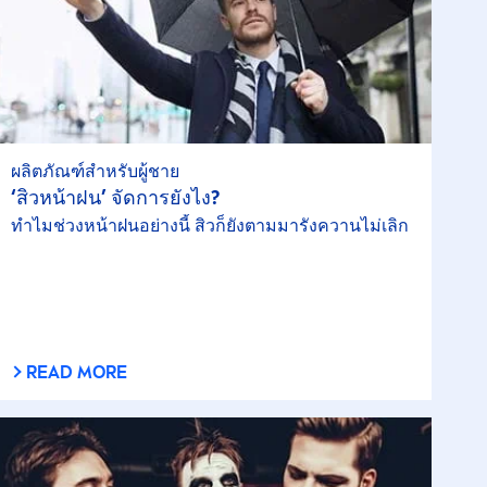
ผลิตภัณฑ์สำหรับผู้ชาย
‘สิวหน้าฝน’ จัดการยังไง?
ทำไมช่วงหน้าฝนอย่างนี้ สิวก็ยังตามมารังควานไม่เลิก
READ MORE