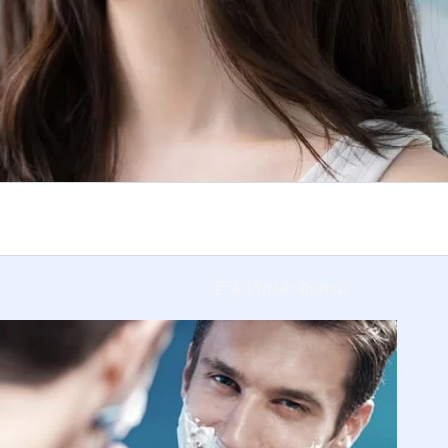
ผิวผสม
ผิวมัน
ผิวมีริ้วรอย หย่อนคล้อย
ผิวหมองคล้ำ
เรียงลำดับตาม