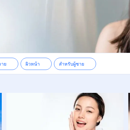
กป้องผิวจากแสงแดด
วหน้า
ะงับกลิ่นกายและดูแลใต้
งแขน
วกาย
ผิวหน้า
สำหรับผู้ชาย
ะงับกลิ่นกายและดูแลใต้
งแขน