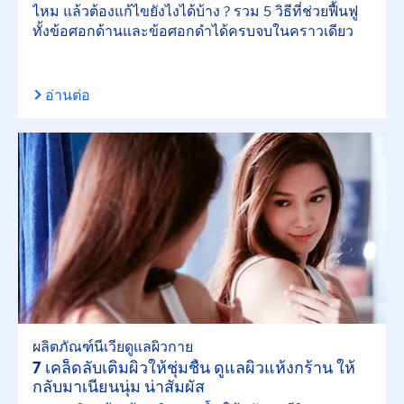
ไหม แล้วต้องแก้ไขยังไงได้บ้าง ? รวม 5 วิธีที่ช่วยฟื้นฟู
ทั้งข้อศอกด้านและข้อศอกดำได้ครบจบในคราวเดียว
อ่านต่อ
ผลิตภัณฑ์นีเวียดูแลผิวกาย
7 เคล็ดลับเติมผิวให้ชุ่มชื้น ดูแลผิวแห้งกร้าน ให้
กลับมาเนียนนุ่ม น่าสัมผัส