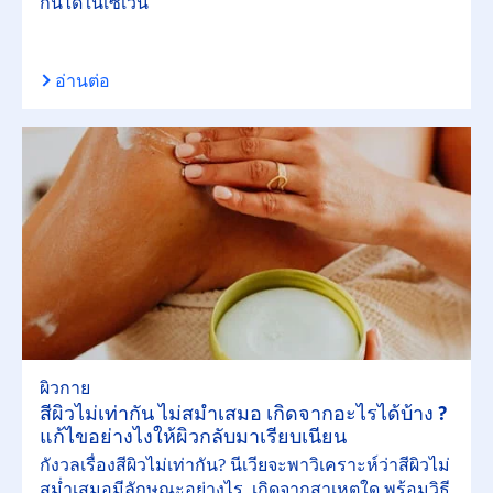
กันได้ในเซเว่น
อ่านต่อ
ผิวกาย
สีผิวไม่เท่ากัน ไม่สม่ำเสมอ เกิดจากอะไรได้บ้าง ?
แก้ไขอย่างไงให้ผิวกลับมาเรียบเนียน
กังวลเรื่องสีผิวไม่เท่ากัน? นีเวียจะพาวิเคราะห์ว่าสีผิวไม่
สม่ำเสมอมีลักษณะอย่างไร, เกิดจากสาเหตุใด พร้อมวิธี