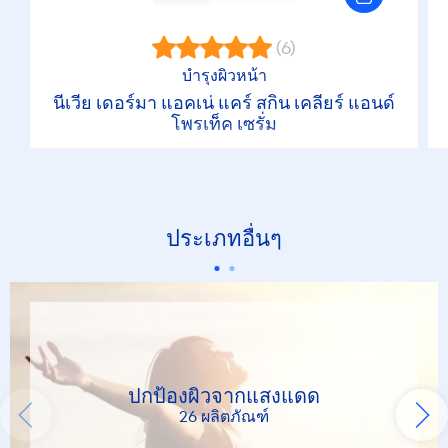
(6)
บำรุงผิวหน้า
นีเวีย เดอร์มา แอคเน่ แคร์ สกิน เคลียร์ แอนด์
โพรเท็ค เซรั่ม
ประเภทอื่นๆ
ปกป้องผิวจากแสงแดด
26 ผลิตภัณฑ์