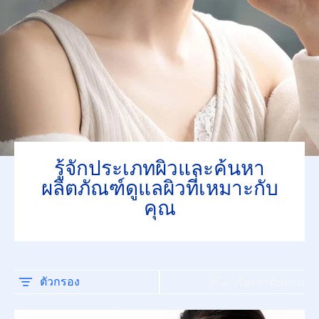
ผิวเป็นสิวง่าย
ผิวแห้ง
ผิวที่บอบบางแพ้ง่าย
ผิวธรรมดา
รู้จักประเภทผิวและค้นหา
ผิวผสม
ผลิตภัณฑ์ดูแลผิวที่เหมาะกับ
คุณ
ผิวมัน
ผิวมีริ้วรอย หย่อนคล้อย
ตัวกรอง
เรียงลำดับตาม
ผิวหมองคล้ำ